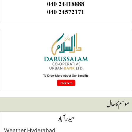
سم کا حال
حیدرآباد