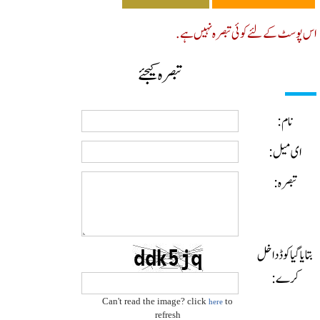
پوسٹ کے لئے کوئی تبصرہ نہیں ہے.
تبصرہ کیجئے
نام:
ای میل:
تبصرہ:
ایا گیا کوڈ داخل
کرے:
Can't read the image? click
to
here
refresh