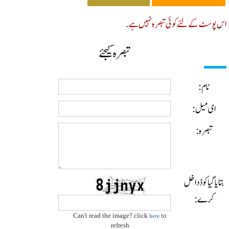
پوسٹ کے لئے کوئی تبصرہ نہیں ہے.
تبصرہ کیجئے
نام:
ای میل:
تبصرہ:
ایا گیا کوڈ داخل
کرے:
Can't read the image? click
to
here
refresh