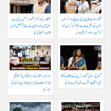
کنگنا رناوت کا بیان: بی جے پی اور آر ایس
تلنگانہ کے ڈاکٹر وشنو وردھن ریڈی نے
ایس کے نظریات سے متاثر ہو کر اب خود
دبئی میں ہندوستان کے نئے قونصل جنرل
کو "بیدار ہندو" مانتی ہوں
کا عہدہ سنبھال لیا
گستاخِ رسولؐ تسلیمہ نسرین کے خلاف کولکتہ
روزنامہ اعتماد کے دو صحافیوں کو صحافتی
میں احتجاج، تقریب میں نعرے بازی
ایوارڈ، چیف ایڈیٹر برہان الدین اویسی کی
مبارکباد