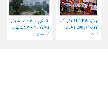
حیدرآباد: H-NEW کا اینٹی ڈرگ
تلنگانہ میں چار روز تک موسلادھار بارش
آگاہی پروگرام، 1,200 طلبہ کی
کی پیش گوئی، متعدد اضلاع کے لیے ریڈ
شرکت
الرٹ جاری