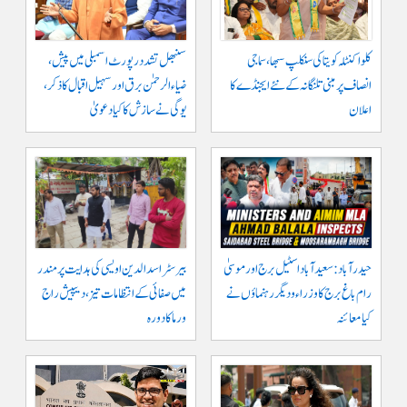
کلواکنٹلہ کویتا کی سنکلپ سبھا، سماجی
سنبھل تشدد رپورٹ اسمبلی میں پیش،
انصاف پر مبنی تلنگانہ کے نئے ایجنڈے کا
ضیاء الرحمٰن برق اور سہیل اقبال کا ذکر،
اعلان
یوگی نے سازش کا کیا دعویٰ
حیدرآباد: سعیدآباد اسٹیل برج اور موسیٰ
بیرسٹر اسدالدین اویسی کی ہدایت پر مندر
رام باغ برج کا وزراء و دیگر رہنماؤں نے
میں صفائی کے انتظامات تیز، دیپیش راج
کیا معائنہ
ورما کا دورہ