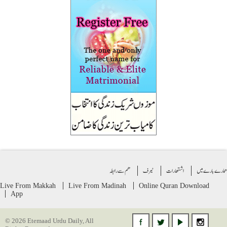
ے بارے میں
اشتهارات
ٹیرف
ھم سے رابطہ
Live From Makkah
Live From Madinah
Online Quran
Download
App
© 2026 Etemaad Urdu Daily, All