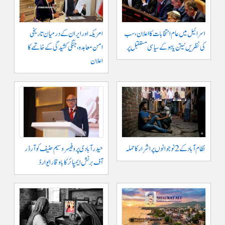
اسرائیل میں عام انتخابات کا اعلان، سب
امریکہ اور ایران کے درمیان تاریخی
کی نظریں نیتن یاہو کے سیاسی مستقبل پر
امن معاہدہ، جنگی کشیدگی کے خاتمے کا
اعلان
نظام آباد کے 2 نوجوانوں پر اشرار کا حملہ
حیدر آبادی پر و فیسر وسیم حنیف کو آرڈر
آف برٹش ایمپائر کا باوقار ایوارڈ