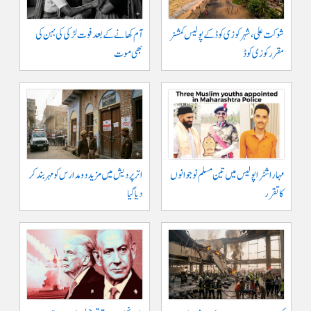
شوکت علی ، شہر کوزی کوڈ کے پولیس کمشنر
آم کھانے کے بعد فوت لڑکی کی بہن کی
مقرر کوزی کوڈ
بھی موت
مہاراشٹرا پولیس میں تین مسلم نو جوانوں
اتر پردیش میں مزید دو مدارس کو مہر بند کر
کا تقرر
دیا گیا