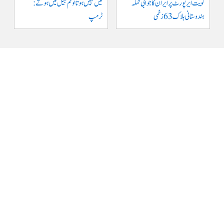
کویت ایر پورٹ پر ایران کا جوابی حملہ
میں نہیں ہوتا تو تم جیل میں ہوتے :
ہندوستانی ہلاک 63 زخمی
ٹرمپ