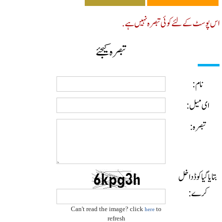
پوسٹ کے لئے کوئی تبصرہ نہیں ہے.
تبصرہ کیجئے
نام:
ای میل:
تبصرہ:
ایا گیا کوڈ داخل
کرے:
Can't read the image? click
to
here
refresh