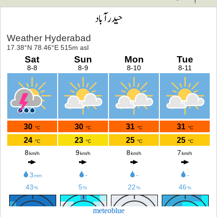
حیدرآباد
meteoblue