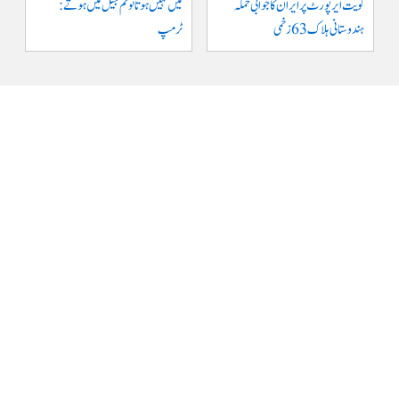
کویت ایر پورٹ پر ایران کا جوابی حملہ
میں نہیں ہوتا تو تم جیل میں ہوتے :
ہندوستانی ہلاک 63 زخمی
ٹرمپ