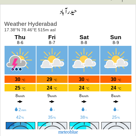
حیدرآباد
meteoblue