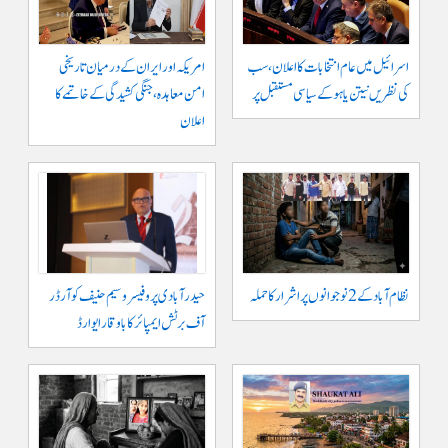
اسرائیل میں عام انتخابات کا اعلان، سب
امریکہ اور ایران کے درمیان تاریخی
کی نظریں نیتن یاہو کے سیاسی مستقبل پر
امن معاہدہ، جنگی کشیدگی کے خاتمے کا
اعلان
نظام آباد کے 2 نوجوانوں پر اشرار کا حملہ
حیدر آبادی پر و فیسر وسیم حنیف کو آرڈر
آف برٹش ایمپائر کا باوقار ایوارڈ