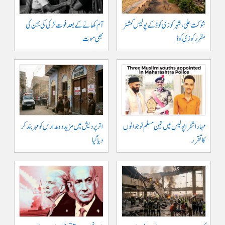
شوکت علی ، شہر کوزی کوڈ کے پولیس کمشنر
آم کھانے کے بعد فوت لڑکی کی بہن کی
مقرر کوزی کوڈ
بھی موت
مہاراشٹرا پولیس میں تین مسلم نو جوانوں
اتر پردیش میں مزید دو مدارس کو مہر بند کر
کا تقرر
دیا گیا