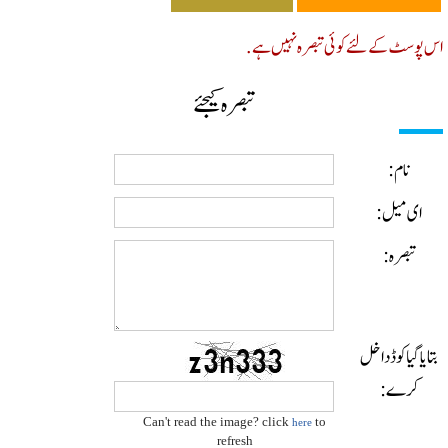
پوسٹ کے لئے کوئی تبصرہ نہیں ہے.
تبصرہ کیجئے
نام:
ای میل:
تبصرہ:
ایا گیا کوڈ داخل
کرے:
Can't read the image? click
to
here
refresh