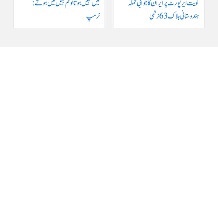
کویت ایر پورٹ پر ایران کا جوابی حملہ
میں نہیں ہوتا تو تم جیل میں ہوتے :
ہندوستانی ہلاک 63 زخمی
ٹرمپ