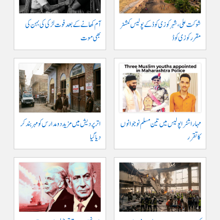
شوکت علی ، شہر کوزی کوڈ کے پولیس کمشنر
آم کھانے کے بعد فوت لڑکی کی بہن کی
مقرر کوزی کوڈ
بھی موت
مہاراشٹرا پولیس میں تین مسلم نو جوانوں
اتر پردیش میں مزید دو مدارس کو مہر بند کر
کا تقرر
دیا گیا