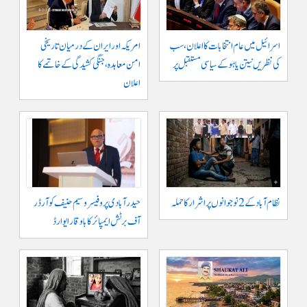
اسرائیل میں عام انتخابات کا اعلان، سب
امریکہ اور ایران کے درمیان تاریخی
کی نظریں نیتن یاہو کے سیاسی مستقبل پر
امن معاہدہ، جنگی کشیدگی کے خاتمے کا
اعلان
نظام آباد کے 2 نوجوانوں پر اشرار کا حملہ
حیدر آبادی پر و فیسر وسیم حنیف کو آرڈر
آف برٹش ایمپائر کا باوقار ایوارڈ