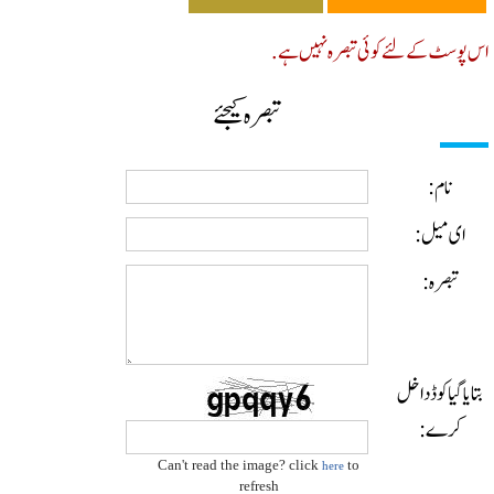
پوسٹ کے لئے کوئی تبصرہ نہیں ہے.
تبصرہ کیجئے
نام:
ای میل:
تبصرہ:
ایا گیا کوڈ داخل
کرے:
Can't read the image? click
to
here
refresh