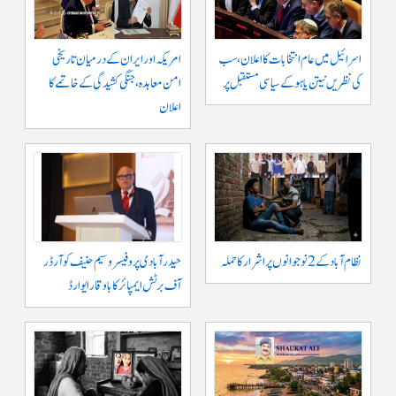
اسرائیل میں عام انتخابات کا اعلان، سب
امریکہ اور ایران کے درمیان تاریخی
کی نظریں نیتن یاہو کے سیاسی مستقبل پر
امن معاہدہ، جنگی کشیدگی کے خاتمے کا
اعلان
نظام آباد کے 2 نوجوانوں پر اشرار کا حملہ
حیدر آبادی پر و فیسر وسیم حنیف کو آرڈر
آف برٹش ایمپائر کا باوقار ایوارڈ