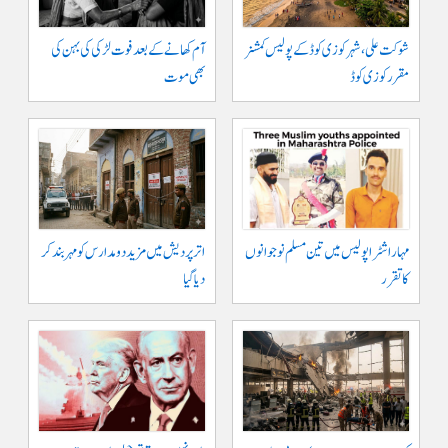
شوکت علی ، شہر کوزی کوڈ کے پولیس کمشنر
آم کھانے کے بعد فوت لڑکی کی بہن کی
مقرر کوزی کوڈ
بھی موت
مہاراشٹرا پولیس میں تین مسلم نو جوانوں
اتر پردیش میں مزید دو مدارس کو مہر بند کر
کا تقرر
دیا گیا