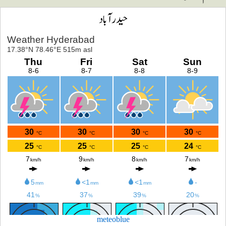
حیدرآباد
meteoblue