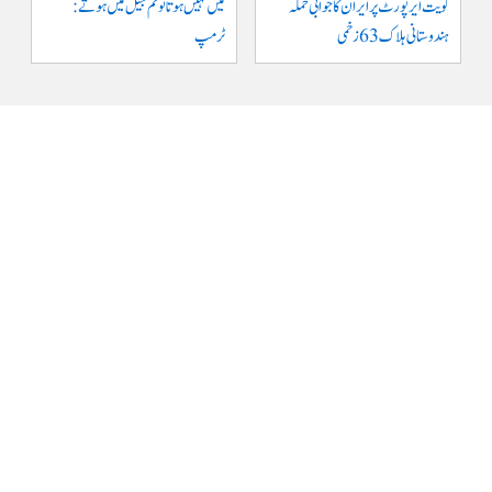
کویت ایر پورٹ پر ایران کا جوابی حملہ
میں نہیں ہوتا تو تم جیل میں ہوتے :
ہندوستانی ہلاک 63 زخمی
ٹرمپ