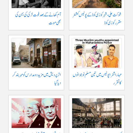
شوکت علی ، شہر کوزی کوڈ کے پولیس کمشنر
آم کھانے کے بعد فوت لڑکی کی بہن کی
مقرر کوزی کوڈ
بھی موت
مہاراشٹرا پولیس میں تین مسلم نو جوانوں
اتر پردیش میں مزید دو مدارس کو مہر بند کر
کا تقرر
دیا گیا