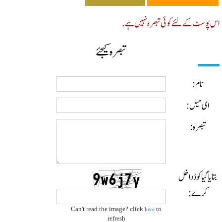
پوسٹ کے لئے کوئی تبصرہ نہیں ہے.
تبصرہ کیجئے
نام:
ای میل:
تبصرہ:
ایا گیا کوڈ داخل
کرے:
Can't read the image? click
to
here
refresh