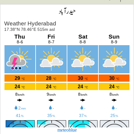
حیدرآباد
meteoblue