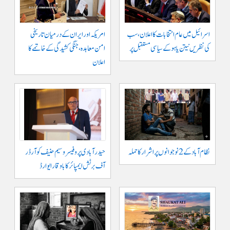
اسرائیل میں عام انتخابات کا اعلان، سب
امریکہ اور ایران کے درمیان تاریخی
کی نظریں نیتن یاہو کے سیاسی مستقبل پر
امن معاہدہ، جنگی کشیدگی کے خاتمے کا
اعلان
نظام آباد کے 2 نوجوانوں پر اشرار کا حملہ
حیدر آبادی پر و فیسر وسیم حنیف کو آرڈر
آف برٹش ایمپائر کا باوقار ایوارڈ