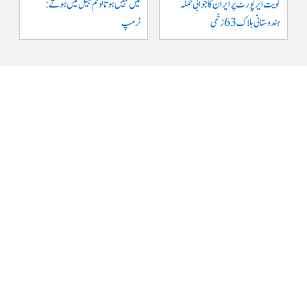
کویت ایر پورٹ پر ایران کا جوابی حملہ
میں نہیں ہوتا تو تم جیل میں ہوتے :
ہندوستانی ہلاک 63 زخمی
ٹرمپ