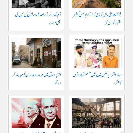
شوکت علی ، شہر کوزی کوڈ کے پولیس کمشنر
آم کھانے کے بعد فوت لڑکی کی بہن کی
مقرر کوزی کوڈ
بھی موت
مہاراشٹرا پولیس میں تین مسلم نو جوانوں
اتر پردیش میں مزید دو مدارس کو مہر بند کر
کا تقرر
دیا گیا