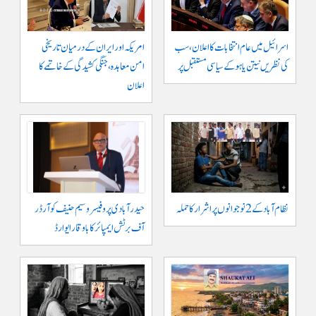
اسرائیل میں عام انتخابات کا اعلان، سب
امریکہ اور ایران کے درمیان تاریخی
کی نظریں نیتن یاہو کے سیاسی مستقبل پر
امن معاہدہ، جنگی کشیدگی کے خاتمے کا
اعلان
نظام آباد کے 2 نوجوانوں پر اشرار کا حملہ
حیدر آبادی پر و فیسر وسیم حنیف کو آرڈر
آف برٹش ایمپائر کا باوقار ایوارڈ