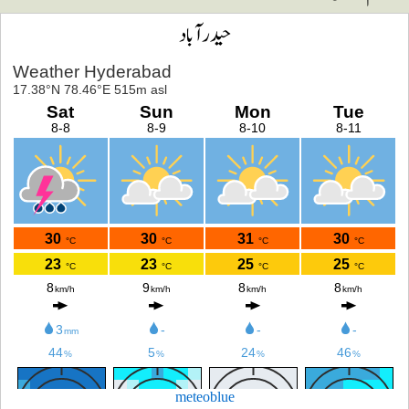
حیدرآباد
meteoblue