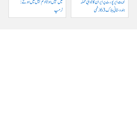
کویت ایر پورٹ پر ایران کا جوابی حملہ
میں نہیں ہوتا تو تم جیل میں ہوتے :
ہندوستانی ہلاک 63 زخمی
ٹرمپ