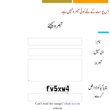
پوسٹ کے لئے کوئی تبصرہ نہیں ہے.
تبصرہ کیجئے
نام:
ای میل:
تبصرہ:
ایا گیا کوڈ داخل
کرے:
Can't read the image? click
to
here
refresh