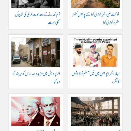
شوکت علی ، شہر کوزی کوڈ کے پولیس کمشنر
آم کھانے کے بعد فوت لڑکی کی بہن کی
مقرر کوزی کوڈ
بھی موت
مہاراشٹرا پولیس میں تین مسلم نو جوانوں
اتر پردیش میں مزید دو مدارس کو مہر بند کر
کا تقرر
دیا گیا