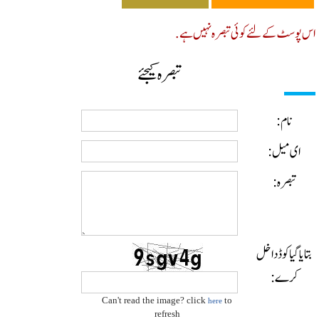
پوسٹ کے لئے کوئی تبصرہ نہیں ہے.
تبصرہ کیجئے
نام:
ای میل:
تبصرہ:
ایا گیا کوڈ داخل
کرے:
Can't read the image? click
to
here
refresh