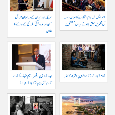
اسرائیل میں عام انتخابات کا اعلان، سب
امریکہ اور ایران کے درمیان تاریخی
کی نظریں نیتن یاہو کے سیاسی مستقبل پر
امن معاہدہ، جنگی کشیدگی کے خاتمے کا
اعلان
نظام آباد کے 2 نوجوانوں پر اشرار کا حملہ
حیدر آبادی پر و فیسر وسیم حنیف کو آرڈر
آف برٹش ایمپائر کا باوقار ایوارڈ