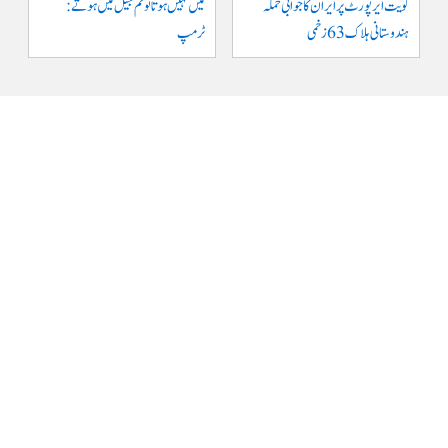
کویت ایر پورٹ پر ایران کا جوابی حملہ
میں نہیں ہوتا تو تم جیل میں ہوتے :
ہندوستانی ہلاک 63 زخمی
ٹرمپ