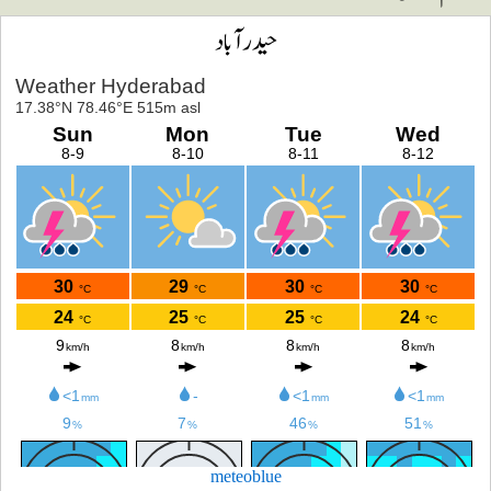
حیدرآباد
meteoblue