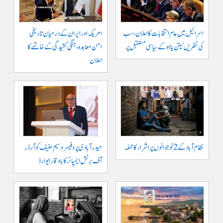
اسرائیل میں عام انتخابات کا اعلان، سب
امریکہ اور ایران کے درمیان تاریخی
کی نظریں نیتن یاہو کے سیاسی مستقبل پر
امن معاہدہ، جنگی کشیدگی کے خاتمے کا
اعلان
نظام آباد کے 2 نوجوانوں پر اشرار کا حملہ
حیدر آبادی پر و فیسر وسیم حنیف کو آرڈر
آف برٹش ایمپائر کا باوقار ایوارڈ