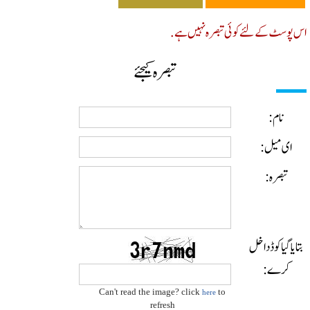
پوسٹ کے لئے کوئی تبصرہ نہیں ہے.
تبصرہ کیجئے
نام:
ای میل:
تبصرہ:
ایا گیا کوڈ داخل
کرے:
Can't read the image? click
to
here
refresh