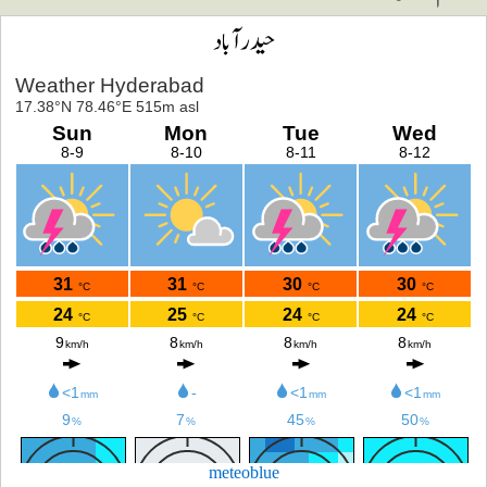
حیدرآباد
meteoblue