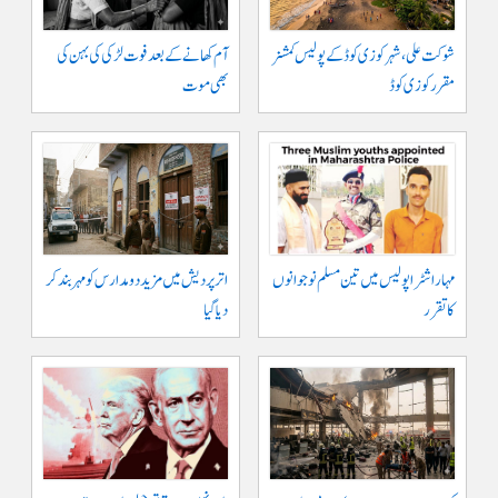
شوکت علی ، شہر کوزی کوڈ کے پولیس کمشنر
آم کھانے کے بعد فوت لڑکی کی بہن کی
مقرر کوزی کوڈ
بھی موت
مہاراشٹرا پولیس میں تین مسلم نو جوانوں
اتر پردیش میں مزید دو مدارس کو مہر بند کر
کا تقرر
دیا گیا