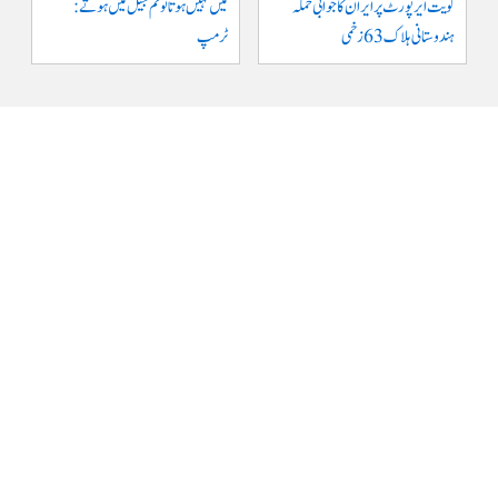
کویت ایر پورٹ پر ایران کا جوابی حملہ
میں نہیں ہوتا تو تم جیل میں ہوتے :
ہندوستانی ہلاک 63 زخمی
ٹرمپ