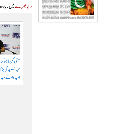
دنیا بھر سے
میں زیادہ 
مشی گن ڈیموکری
عبدالسعید کی بڑی 
امیدوار نے میدان 