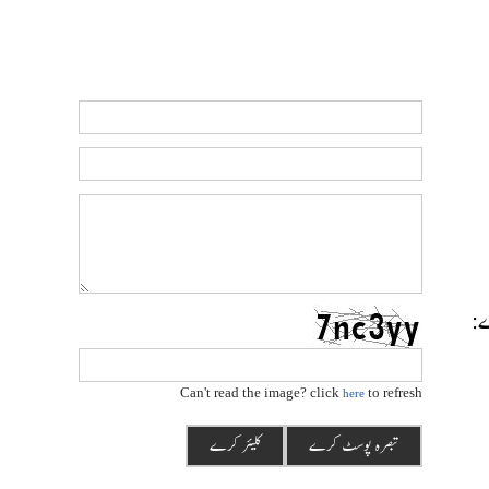
رے:
Can't read the image? click
to refresh
here