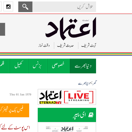
آیت شریف
حدیث شریف
وقت نماز
دنیا بھر سے
خصوصی
بزنس
کھیل
فلم
>
گھر
دنیا بھر سے
Thu 01 Jan 1970
فیس بک پر شیئر ک
ای پیپر
اس پوسٹ کے لئے کوئ