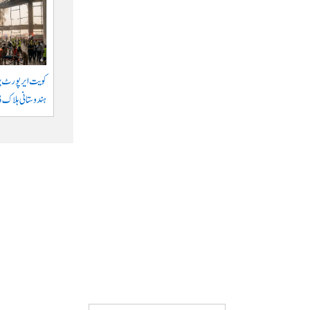
کویت ایر پورٹ پر 
ہندوستانی ہلاک 63 زخمی