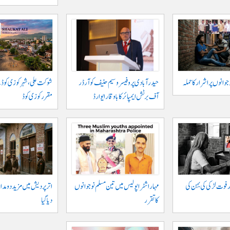
حیدر آبادی پر و فیسر وسیم حنیف کو آرڈر
شوکت علی ، شہر کوزی کوڈ 
آف برٹش ایمپائر کا باوقار ایوارڈ
مقرر کوزی کوڈ
 فوت لڑکی کی بہن کی
مہاراشٹرا پولیس میں تین مسلم نو جوانوں
اتر پردیش میں مزید دو مدار
کا تقرر
دیا گیا