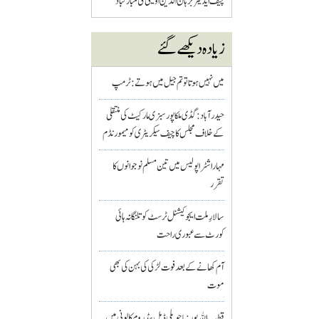
چیف ایڈیٹر برہان الدین اویسی کی مبارکباد
زیادہ دیکھے گئے
میں نہیں ہوتا تو تم جیل میں ہوتے : ٹرمپ
حیدرآباد: گڈی ملکاپور سبزی مارکیٹ کی منتقلی
کے خلاف مجلس کا چیف سیکریٹری کو میمورنڈم
مہاراشٹرا پولیس میں تین مسلم نو جوانوں کا
تقرر
سالارِ ملت ایجوکیشنل ٹرسٹ کو تلنگانہ ہائی
کورٹ سے عبوری راحت
آم کھانے کے بعد فوت لڑکی کی بہن کی بھی
موت
قطب اللہ پور : باچوپلی ڈبل بیڈ روم کالونی میں