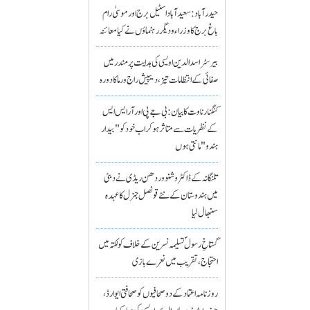
حیدرآباد: سعیدآباد اسٹیل برج اور موسیٰ رام
باغ برج کا وزراء و دیگر رہنماؤں نے کیا معائنہ
بیرسٹر اسدالدین اویسی کی ہدایت پر مندر میں
صفائی کے انتظامات تیز، دیپیش راج ورما کا دورہ
کنگنا رناوت کا بیان: بی جے پی اور آر ایس ایس
کے نظریات سے متاثر ہو کر اب خود کو "بیدار
ہندو" مانتی ہوں
تلنگانہ کے ڈاکٹر وشنو وردھن ریڈی نے دبئی
میں ہندوستان کے نئے قونصل جنرل کا عہدہ
سنبھال لیا
گستاخِ رسولؐ تسلیمہ نسرین کے خلاف کولکتہ میں
احتجاج، تقریب میں نعرے بازی
روزنامہ اعتماد کے دو صحافیوں کو صحافتی ایوارڈ،