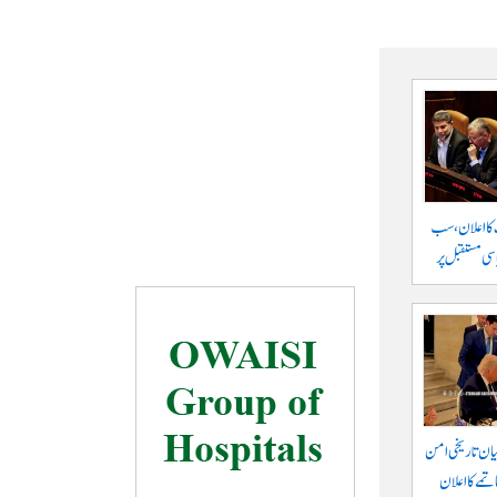
 کا اعلان، سب
سی مستقبل پر
یان تاریخی امن
تمے کا اعلان