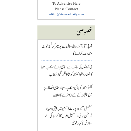
To Advertise Here
Please Contact
editor@etemaaddaily.com
خصوصی
آر بی آئی آئندہ مالی سال سے پولیمر کرنسی نوٹ
متعارف کرائے گا
ٹی آر ایس کی جانب سے سماجی نیائے سنکلپ سبھا
کا انعقاد، کلواکنٹلہ کویتا کا فکر انگیز خطاب
کلواکنٹلہ کویتا کی سنکلپ سبھا، سماجی انصاف پر
مبنی تلنگانہ کے نئے ایجنڈے کا اعلان
سنبھل تشدد رپورٹ اسمبلی میں پیش، ضیاء
الرحمٰن برق اور سہیل اقبال کا ذکر، یوگی نے
سازش کا کیا دعویٰ