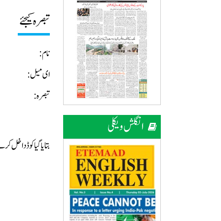
تبصرہ کیجئے
نام:
ای میل:
تبصرہ:
انگلش ویکلی
بتایا گیا کوڈ داخل ک