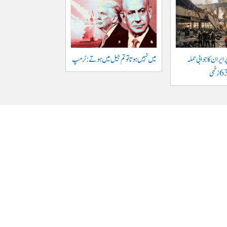
ایران کا جوابی حملہ
میں نہیں ہوتا تو تم جیل میں ہوتے : ٹرمپ