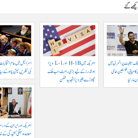
دیکھے گئے
ٹک سینیٹ پرائمری میں
امریکہ میں H-1B اور L-1 ویزا
اسرائیل میں عام انتخابات
کامیابی، فلسطین حامی
ہولڈرز کے لیے بڑی راحت، اب ملک
کی نظریں نیتن یاہو کے سیا
مار لیا
چھوڑے بغیر ویزا تجدید ممکن
امریکہ اور ایران کے درم
معاہدہ، جنگی کشیدگی کے خا