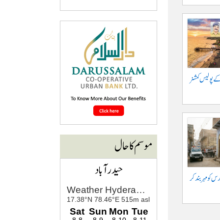
کے پولیس کمشنر
موسم کا حال
حیدرآباد
س کو مہر بند کر