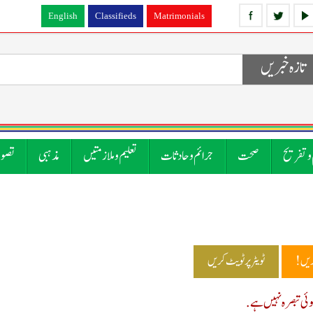
English
Classifieds
Matrimonials
تازہ خبریں
 و تفریح
صحت
جرائم و حادثات
تعلیم و ملازمتیں
مذہبی
تصوی
ریں!
ٹویٹر پر ٹویٹ کریں
ی تبصرہ نہیں ہے.