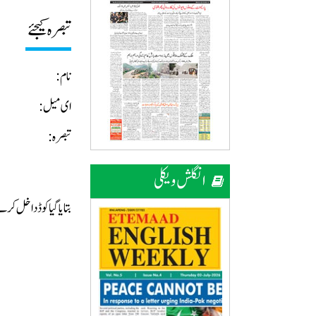
تبصرہ کیجئے
نام:
ای میل:
تبصرہ:
انگلش ویکلی
بتایا گیا کوڈ داخل ک