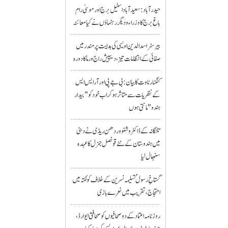
حیدرآباد: سعیدآباد اسٹیل برج اور موسیٰ رام
باغ برج کا وزراء و دیگر رہنماؤں نے کیا معائنہ
بیرسٹر اسدالدین اویسی کی ہدایت پر مندر میں
صفائی کے انتظامات تیز، دیپیش راج ورما کا دورہ
کنگنا رناوت کا بیان: بی جے پی اور آر ایس ایس
کے نظریات سے متاثر ہو کر اب خود کو "بیدار
ہندو" مانتی ہوں
تلنگانہ کے ڈاکٹر وشنو وردھن ریڈی نے دبئی
میں ہندوستان کے نئے قونصل جنرل کا عہدہ
سنبھال لیا
گستاخِ رسولؐ تسلیمہ نسرین کے خلاف کولکتہ میں
احتجاج، تقریب میں نعرے بازی
روزنامہ اعتماد کے دو صحافیوں کو صحافتی ایوارڈ،