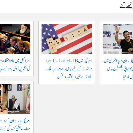
دیکھے گئے
ٹک سینیٹ پرائمری میں
امریکہ میں H-1B اور L-1 ویزا
اسرائیل میں عام انتخابات
کامیابی، فلسطین حامی
ہولڈرز کے لیے بڑی راحت، اب ملک
کی نظریں نیتن یاہو کے سیا
مار لیا
چھوڑے بغیر ویزا تجدید ممکن
امریکہ اور ایران کے درم
معاہدہ، جنگی کشیدگی کے خا