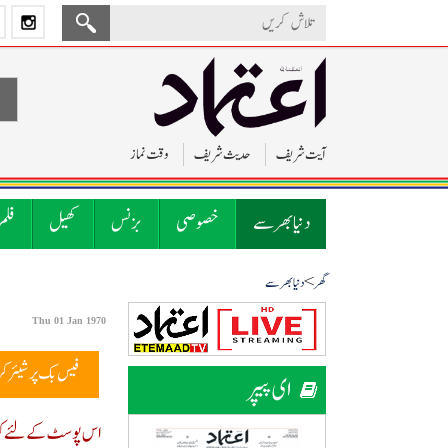
آیت شریف
حدیث شریف
وقت نماز
دنیا بھر سے
خصوصی
بزنس
کھیل
فلم
>
گھر
دنیا بھر سے
Thu 01 Jan 1970
فیس بک پر شیئر ک
ای پیپر
اس پوسٹ کے لئے کوئ