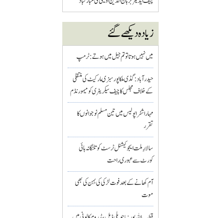
چیف ایڈیٹر برہان الدین اویسی کی مبارکباد
زیادہ دیکھے گئے
میں نہیں ہوتا تو تم جیل میں ہوتے : ٹرمپ
حیدرآباد: گڈی ملکاپور سبزی مارکیٹ کی منتقلی
کے خلاف مجلس کا چیف سیکریٹری کو میمورنڈم
مہاراشٹرا پولیس میں تین مسلم نو جوانوں کا
تقرر
سالارِ ملت ایجوکیشنل ٹرسٹ کو تلنگانہ ہائی
کورٹ سے عبوری راحت
آم کھانے کے بعد فوت لڑکی کی بہن کی بھی
موت
قطب اللہ پور : باچوپلی ڈبل بیڈ روم کالونی میں