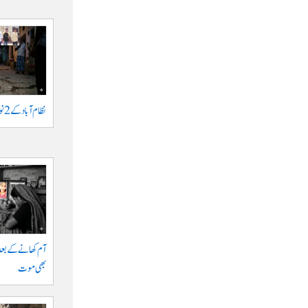
نظام آباد کے 2 نوجوانوں پر اشرار کا حملہ
آم کھانے کے بعد
بھی موت