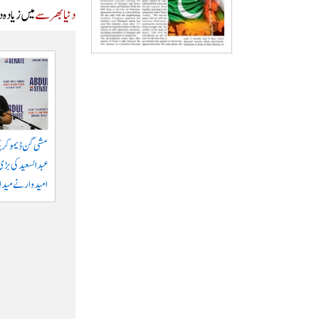
دنیا بھر سے
میں زیادہ 
مشی گن ڈیموکری
عبدالسعید کی بڑی 
امیدوار نے میدان 