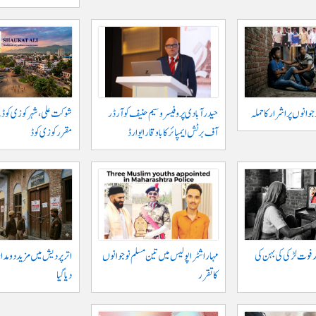
حیدر آبادی پر و فیسر وسیم حنیف کو آرڈر
شوکت علی ، شہر کوزی کوڈ 
آف برٹش ایمپائر کا باوقار ایوارڈ
مقرر کوزی کوڈ
 فوت لڑکی کی بہن کی
مہاراشٹرا پولیس میں تین مسلم نو جوانوں
اتر پردیش میں مزید دو مدار
کا تقرر
دیا گیا