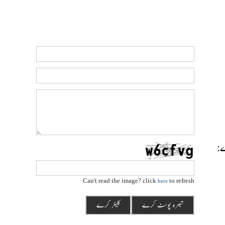
رے:
Can't read the image? click
to refresh
here