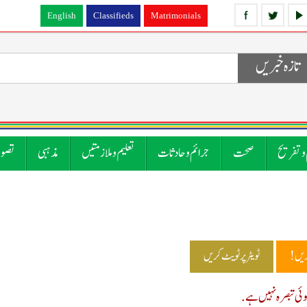
English
Classifieds
Matrimonials
تازہ خبریں
 و تفریح
صحت
جرائم و حادثات
تعلیم و ملازمتیں
مذہبی
تصوی
ریں!
ٹویٹر پر ٹویٹ کریں
ی تبصرہ نہیں ہے.