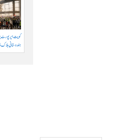
کویت ایر پورٹ پر 
ہندوستانی ہلاک 63 زخمی