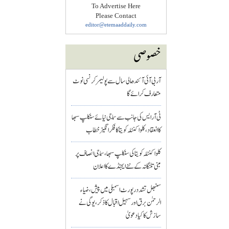
To Advertise Here
Please Contact
editor@etemaaddaily.com
خصوصی
آر بی آئی آئندہ مالی سال سے پولیمر کرنسی نوٹ
متعارف کرائے گا
ٹی آر ایس کی جانب سے سماجی نیائے سنکلپ سبھا
کا انعقاد، کلواکنٹلہ کویتا کا فکر انگیز خطاب
کلواکنٹلہ کویتا کی سنکلپ سبھا، سماجی انصاف پر
مبنی تلنگانہ کے نئے ایجنڈے کا اعلان
سنبھل تشدد رپورٹ اسمبلی میں پیش، ضیاء
الرحمٰن برق اور سہیل اقبال کا ذکر، یوگی نے
سازش کا کیا دعویٰ