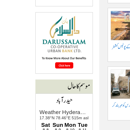
کے پولیس کمشنر
موسم کا حال
حیدرآباد
س کو مہر بند کر