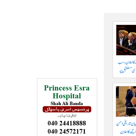
 کا اعلان، سب
سی مستقبل پر
یان تاریخی امن
تمے کا اعلان