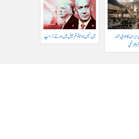
ایران کا جوابی حملہ
میں نہیں ہوتا تو تم جیل میں ہوتے : ٹرمپ