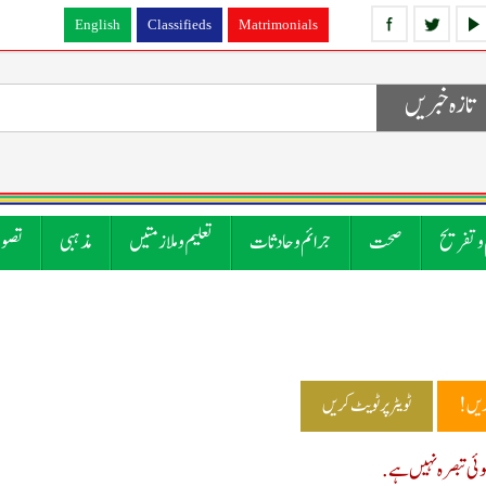
English
Classifieds
Matrimonials
تازہ خبریں
 و تفریح
صحت
جرائم و حادثات
تعلیم و ملازمتیں
مذہبی
تصوی
ریں!
ٹویٹر پر ٹویٹ کریں
ی تبصرہ نہیں ہے.