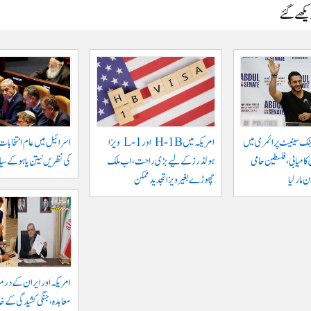
دیکھے گئے
ٹک سینیٹ پرائمری میں
امریکہ میں H-1B اور L-1 ویزا
اسرائیل میں عام انتخابات
کامیابی، فلسطین حامی
ہولڈرز کے لیے بڑی راحت، اب ملک
کی نظریں نیتن یاہو کے سیا
مار لیا
چھوڑے بغیر ویزا تجدید ممکن
امریکہ اور ایران کے درم
معاہدہ، جنگی کشیدگی کے خا