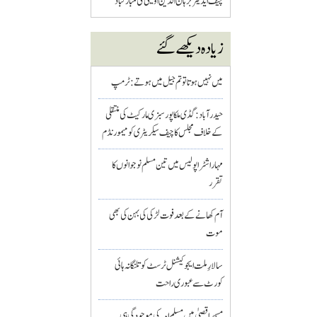
چیف ایڈیٹر برہان الدین اویسی کی مبارکباد
زیادہ دیکھے گئے
میں نہیں ہوتا تو تم جیل میں ہوتے : ٹرمپ
حیدرآباد: گڈی ملکاپور سبزی مارکیٹ کی منتقلی
کے خلاف مجلس کا چیف سیکریٹری کو میمورنڈم
مہاراشٹرا پولیس میں تین مسلم نو جوانوں کا
تقرر
آم کھانے کے بعد فوت لڑکی کی بہن کی بھی
موت
سالارِ ملت ایجوکیشنل ٹرسٹ کو تلنگانہ ہائی
کورٹ سے عبوری راحت
مسجد اقصیٰ میں مسلم امہ کی موجودگی ہی