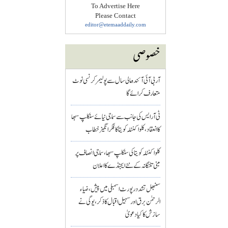
To Advertise Here
Please Contact
editor@etemaaddaily.com
خصوصی
آر بی آئی آئندہ مالی سال سے پولیمر کرنسی نوٹ
متعارف کرائے گا
ٹی آر ایس کی جانب سے سماجی نیائے سنکلپ سبھا
کا انعقاد، کلواکنٹلہ کویتا کا فکر انگیز خطاب
کلواکنٹلہ کویتا کی سنکلپ سبھا، سماجی انصاف پر
مبنی تلنگانہ کے نئے ایجنڈے کا اعلان
سنبھل تشدد رپورٹ اسمبلی میں پیش، ضیاء
الرحمٰن برق اور سہیل اقبال کا ذکر، یوگی نے
سازش کا کیا دعویٰ