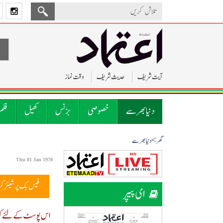
آیت شریف
حدیث شریف
وقت نماز
دنیا بھر سے
خصوصی
بزنس
کھیل
فلم
>
گھر
دنیا بھر سے
Thu 01 Jan 1970
فیس بک پر شیئر ک
ای پیپر
اس پوسٹ کے لئے کوئ