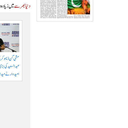
دنیا بھر سے
میں زیادہ 
مشی گن ڈیموکری
عبدالسعید کی بڑی 
امیدوار نے میدان 