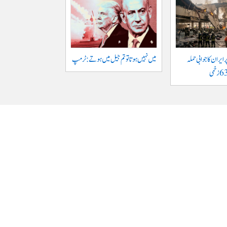
ایران کا جوابی حملہ
میں نہیں ہوتا تو تم جیل میں ہوتے : ٹرمپ