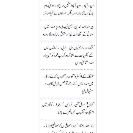
حیدرآباد: سعیدآباد اسٹیل برج اور موسیٰ رام
باغ برج کا وزراء و دیگر رہنماؤں نے کیا معائنہ
بیرسٹر اسدالدین اویسی کی ہدایت پر مندر میں
صفائی کے انتظامات تیز، دیپیش راج ورما کا دورہ
کنگنا رناوت کا بیان: بی جے پی اور آر ایس ایس
کے نظریات سے متاثر ہو کر اب خود کو "بیدار
ہندو" مانتی ہوں
تلنگانہ کے ڈاکٹر وشنو وردھن ریڈی نے دبئی
میں ہندوستان کے نئے قونصل جنرل کا عہدہ
سنبھال لیا
گستاخِ رسولؐ تسلیمہ نسرین کے خلاف کولکتہ میں
احتجاج، تقریب میں نعرے بازی
روزنامہ اعتماد کے دو صحافیوں کو صحافتی ایوارڈ،