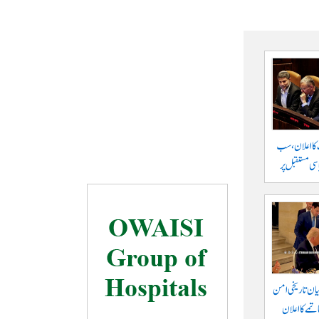
 کا اعلان، سب
سی مستقبل پر
یان تاریخی امن
تمے کا اعلان