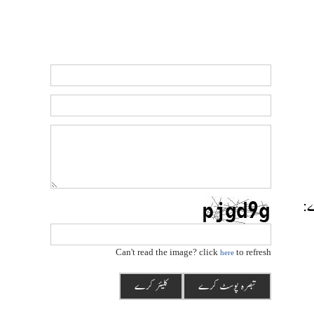
رے:
Can't read the image? click
to refresh
here