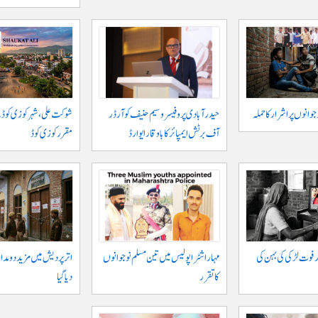
حیدر آبادی پر و فیسر وسیم حنیف کو آرڈر
شوکت علی ، شہر کوزی کوڈ 
آف برٹش ایمپائر کا باوقار ایوارڈ
مقرر کوزی کوڈ
 فوت لڑکی کی بہن کی
مہاراشٹرا پولیس میں تین مسلم نو جوانوں
اتر پردیش میں مزید دو مدار
کا تقرر
دیا گیا