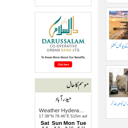
کے پولیس کمشنر
موسم کا حال
حیدرآباد
س کو مہر بند کر