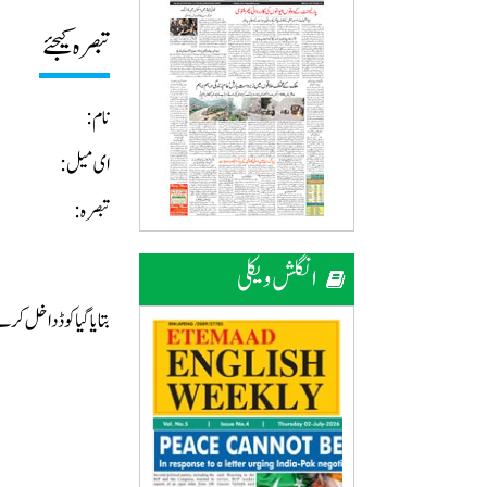
تبصرہ کیجئے
نام:
ای میل:
تبصرہ:
انگلش ویکلی
بتایا گیا کوڈ داخل ک