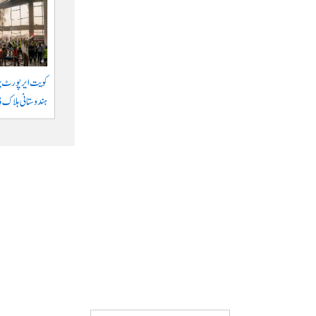
کویت ایر پورٹ پر 
ہندوستانی ہلاک 63 زخمی