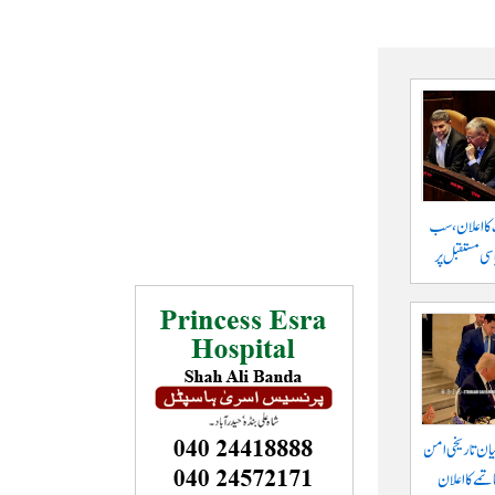
 کا اعلان، سب
سی مستقبل پر
یان تاریخی امن
تمے کا اعلان