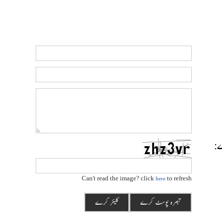
رے:
Can't read the image? click
to refresh
here