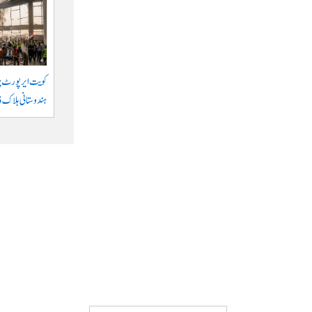
کویت ایر پورٹ پر 
ہندوستانی ہلاک 63 زخمی