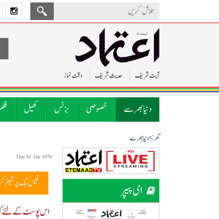
آیت شریف
حدیث شریف
وقت نماز
دنیا بھر سے
خصوصی
بزنس
کھیل
فلم
>
گھر
دنیا بھر سے
Thu 01 Jan 1970
فیس بک پر شیئر ک
ای پیپر
اس پوسٹ کے لئے کوئ