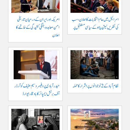
اسرائیل میں عام انتخابات کا اعلان، سب
امریکہ اور ایران کے درمیان تاریخی
کی نظریں نیتن یاہو کے سیاسی مستقبل پر
امن معاہدہ، جنگی کشیدگی کے خاتمے کا
اعلان
نظام آباد کے 2 نوجوانوں پر اشرار کا حملہ
حیدر آبادی پر و فیسر وسیم حنیف کو آرڈر
آف برٹش ایمپائر کا باوقار ایوارڈ