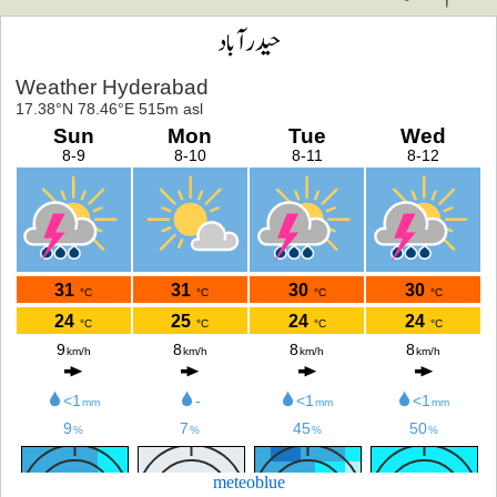
حیدرآباد
meteoblue