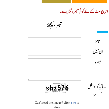
پوسٹ کے لئے کوئی تبصرہ نہیں ہے.
تبصرہ کیجئے
نام:
ای میل:
تبصرہ:
ایا گیا کوڈ داخل
کرے:
Can't read the image? click
to
here
refresh