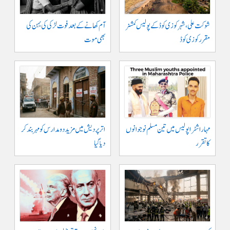
شوکت علی ، شہر کوزی کوڈ کے پولیس کمشنر
آم کھانے کے بعد فوت لڑکی کی بہن کی
مقرر کوزی کوڈ
بھی موت
مہاراشٹرا پولیس میں تین مسلم نو جوانوں
اتر پردیش میں مزید دو مدارس کو مہر بند کر
کا تقرر
دیا گیا