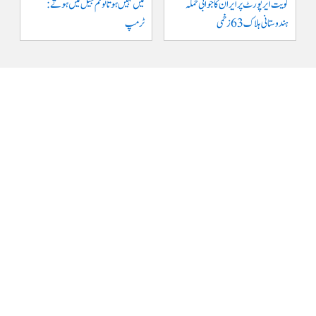
کویت ایر پورٹ پر ایران کا جوابی حملہ
میں نہیں ہوتا تو تم جیل میں ہوتے :
ہندوستانی ہلاک 63 زخمی
ٹرمپ