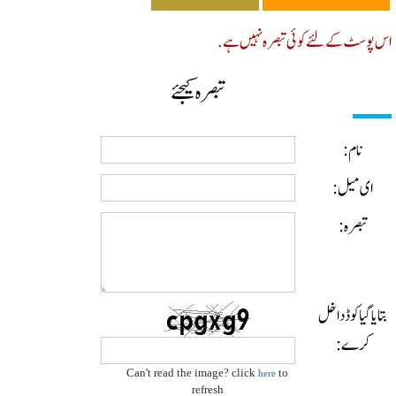
پوسٹ کے لئے کوئی تبصرہ نہیں ہے.
تبصرہ کیجئے
نام:
ای میل:
تبصرہ:
ایا گیا کوڈ داخل
کرے:
Can't read the image? click
to
here
refresh