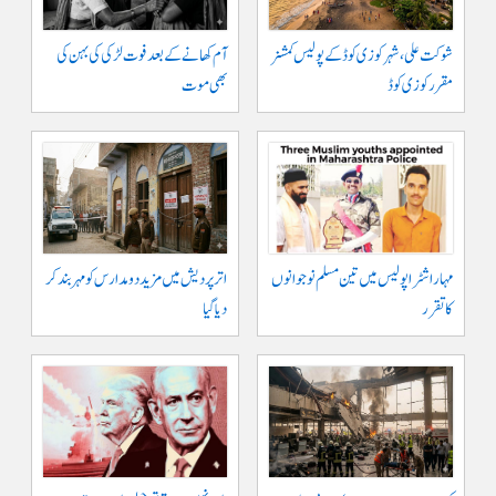
شوکت علی ، شہر کوزی کوڈ کے پولیس کمشنر
آم کھانے کے بعد فوت لڑکی کی بہن کی
مقرر کوزی کوڈ
بھی موت
مہاراشٹرا پولیس میں تین مسلم نو جوانوں
اتر پردیش میں مزید دو مدارس کو مہر بند کر
کا تقرر
دیا گیا