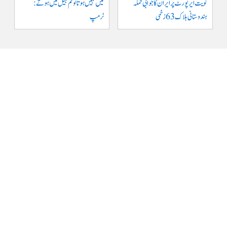
کویت ایر پورٹ پر ایران کا جوابی حملہ
میں نہیں ہوتا تو تم جیل میں ہوتے :
ہندوستانی ہلاک 63 زخمی
ٹرمپ