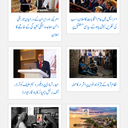
اسرائیل میں عام انتخابات کا اعلان، سب
امریکہ اور ایران کے درمیان تاریخی
کی نظریں نیتن یاہو کے سیاسی مستقبل پر
امن معاہدہ، جنگی کشیدگی کے خاتمے کا
اعلان
نظام آباد کے 2 نوجوانوں پر اشرار کا حملہ
حیدر آبادی پر و فیسر وسیم حنیف کو آرڈر
آف برٹش ایمپائر کا باوقار ایوارڈ