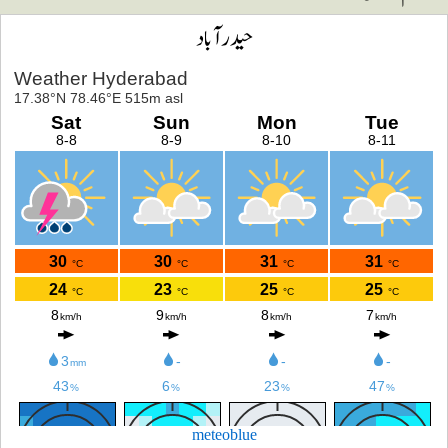
حیدرآباد
meteoblue