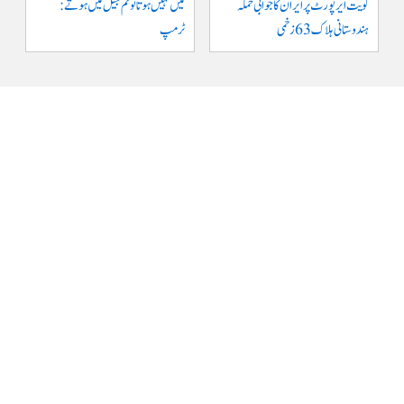
کویت ایر پورٹ پر ایران کا جوابی حملہ
میں نہیں ہوتا تو تم جیل میں ہوتے :
ہندوستانی ہلاک 63 زخمی
ٹرمپ