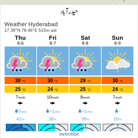
حیدرآباد
meteoblue