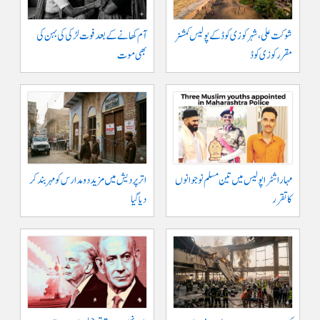
شوکت علی ، شہر کوزی کوڈ کے پولیس کمشنر
آم کھانے کے بعد فوت لڑکی کی بہن کی
مقرر کوزی کوڈ
بھی موت
مہاراشٹرا پولیس میں تین مسلم نو جوانوں
اتر پردیش میں مزید دو مدارس کو مہر بند کر
کا تقرر
دیا گیا