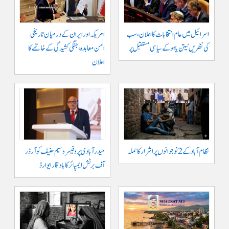
اسرائیل میں عام انتخابات کا اعلان، سب
امریکہ اور ایران کے درمیان تاریخی
کی نظریں نیتن یاہو کے سیاسی مستقبل پر
امن معاہدہ، جنگی کشیدگی کے خاتمے کا
اعلان
نظام آباد کے 2 نوجوانوں پر اشرار کا حملہ
حیدر آبادی پر و فیسر وسیم حنیف کو آرڈر
آف برٹش ایمپائر کا باوقار ایوارڈ