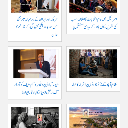
اسرائیل میں عام انتخابات کا اعلان، سب
امریکہ اور ایران کے درمیان تاریخی
کی نظریں نیتن یاہو کے سیاسی مستقبل پر
امن معاہدہ، جنگی کشیدگی کے خاتمے کا
اعلان
نظام آباد کے 2 نوجوانوں پر اشرار کا حملہ
حیدر آبادی پر و فیسر وسیم حنیف کو آرڈر
آف برٹش ایمپائر کا باوقار ایوارڈ