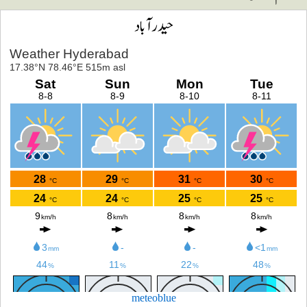
حیدرآباد
meteoblue