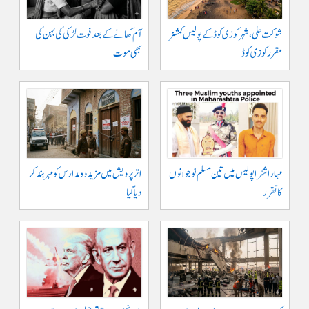
شوکت علی ، شہر کوزی کوڈ کے پولیس کمشنر
آم کھانے کے بعد فوت لڑکی کی بہن کی
مقرر کوزی کوڈ
بھی موت
مہاراشٹرا پولیس میں تین مسلم نو جوانوں
اتر پردیش میں مزید دو مدارس کو مہر بند کر
کا تقرر
دیا گیا