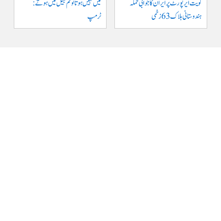
کویت ایر پورٹ پر ایران کا جوابی حملہ
میں نہیں ہوتا تو تم جیل میں ہوتے :
ہندوستانی ہلاک 63 زخمی
ٹرمپ