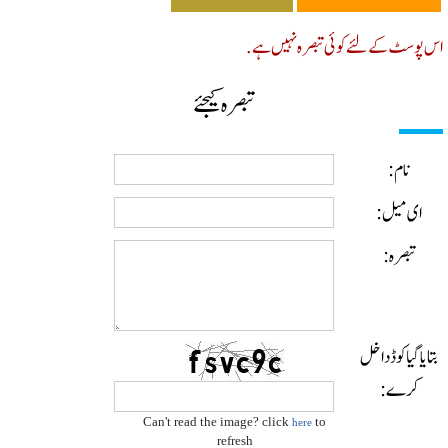
پوسٹ کے لئے کوئی تبصرہ نہیں ہے.
تبصرہ کیجئے
نام:
ای میل:
تبصرہ:
ایا گیا کوڈ داخل
کرے:
Can't read the image? click
to
here
refresh