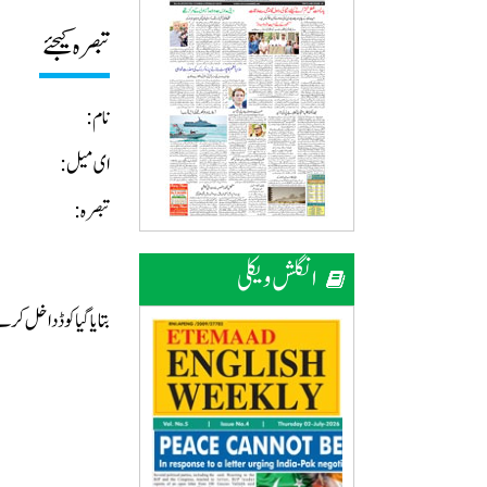
تبصرہ کیجئے
نام:
ای میل:
تبصرہ:
انگلش ویکلی
بتایا گیا کوڈ داخل ک