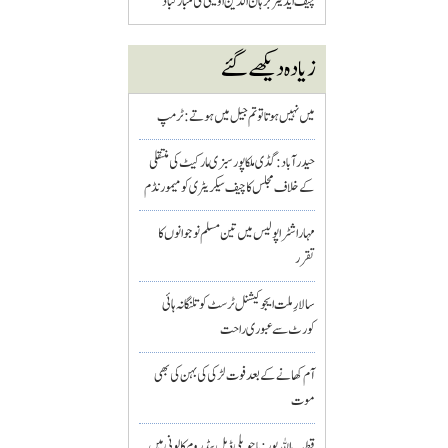
چیف ایڈیٹر برہان الدین اویسی کی مبارکباد
زیادہ دیکھے گئے
میں نہیں ہوتا تو تم جیل میں ہوتے : ٹرمپ
حیدرآباد: گڈی ملکاپور سبزی مارکیٹ کی منتقلی
کے خلاف مجلس کا چیف سیکریٹری کو میمورنڈم
مہاراشٹرا پولیس میں تین مسلم نو جوانوں کا
تقرر
سالارِ ملت ایجوکیشنل ٹرسٹ کو تلنگانہ ہائی
کورٹ سے عبوری راحت
آم کھانے کے بعد فوت لڑکی کی بہن کی بھی
موت
قطب اللہ پور : باچوپلی ڈبل بیڈ روم کالونی میں