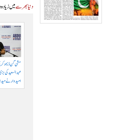
دنیا بھر سے
میں زیادہ 
مشی گن ڈیموکری
عبدالسعید کی بڑی 
امیدوار نے میدان 