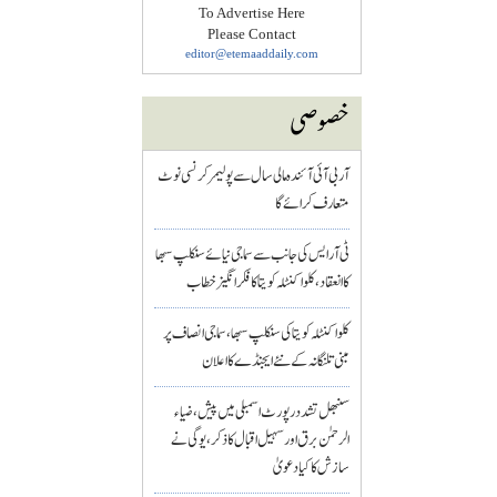
To Advertise Here
Please Contact
editor@etemaaddaily.com
خصوصی
آر بی آئی آئندہ مالی سال سے پولیمر کرنسی نوٹ
متعارف کرائے گا
ٹی آر ایس کی جانب سے سماجی نیائے سنکلپ سبھا
کا انعقاد، کلواکنٹلہ کویتا کا فکر انگیز خطاب
کلواکنٹلہ کویتا کی سنکلپ سبھا، سماجی انصاف پر
مبنی تلنگانہ کے نئے ایجنڈے کا اعلان
سنبھل تشدد رپورٹ اسمبلی میں پیش، ضیاء
الرحمٰن برق اور سہیل اقبال کا ذکر، یوگی نے
سازش کا کیا دعویٰ