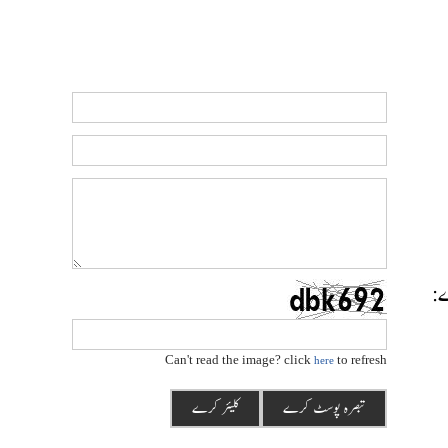
رے:
Can't read the image? click
to refresh
here