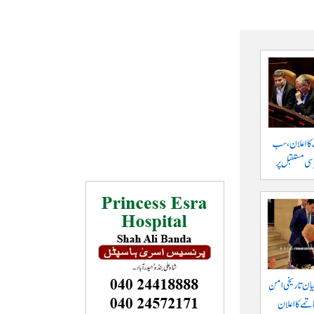
 کا اعلان، سب
سی مستقبل پر
یان تاریخی امن
تمے کا اعلان