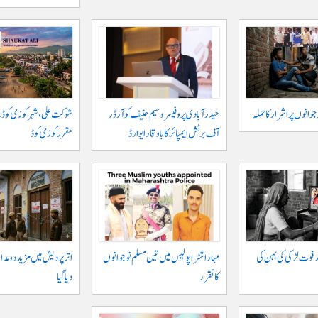
حیدر آبادی پر و فیسر وسیم حنیف کو آرڈر
شوکت علی ، شہر کوزی کوڈ 
آف برٹش ایمپائر کا باوقار ایوارڈ
مقرر کوزی کوڈ
 فوت لڑکی کی بہن کی
مہاراشٹرا پولیس میں تین مسلم نو جوانوں
اتر پردیش میں مزید دو مدار
کا تقرر
دیا گیا