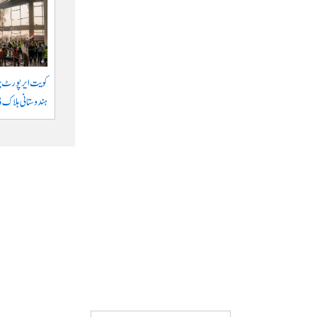
کویت ایر پورٹ پر 
ہندوستانی ہلاک 63 زخمی