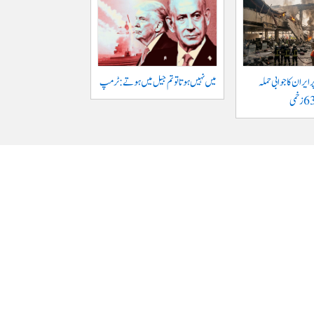
ایران کا جوابی حملہ
میں نہیں ہوتا تو تم جیل میں ہوتے : ٹرمپ