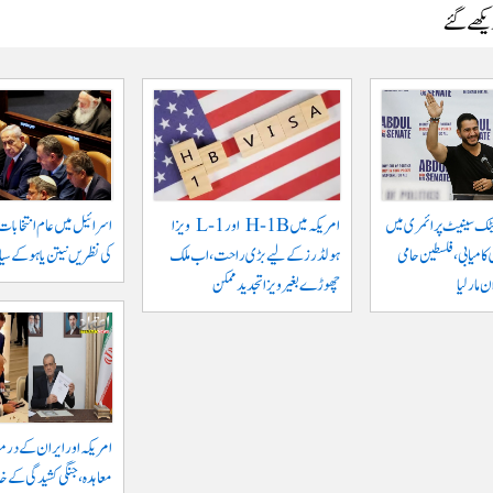
دیکھے گئے
ٹک سینیٹ پرائمری میں
امریکہ میں H-1B اور L-1 ویزا
اسرائیل میں عام انتخابات
کامیابی، فلسطین حامی
ہولڈرز کے لیے بڑی راحت، اب ملک
کی نظریں نیتن یاہو کے سیا
مار لیا
چھوڑے بغیر ویزا تجدید ممکن
امریکہ اور ایران کے درم
معاہدہ، جنگی کشیدگی کے خا