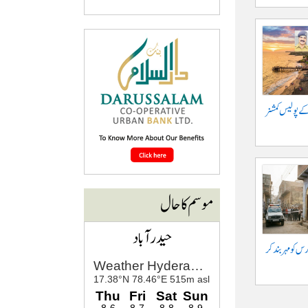
کے پولیس کمشنر
موسم کا حال
حیدرآباد
س کو مہر بند کر