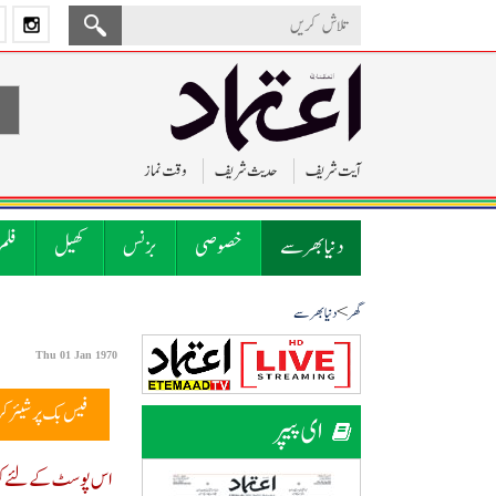
آیت شریف
حدیث شریف
وقت نماز
دنیا بھر سے
خصوصی
بزنس
کھیل
فلم
>
گھر
دنیا بھر سے
Thu 01 Jan 1970
فیس بک پر شیئر ک
ای پیپر
اس پوسٹ کے لئے کوئ