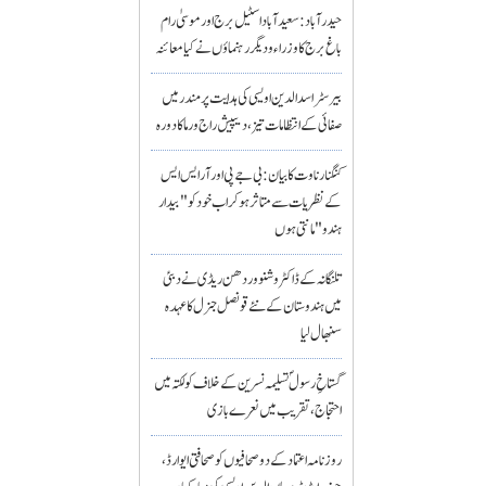
حیدرآباد: سعیدآباد اسٹیل برج اور موسیٰ رام
باغ برج کا وزراء و دیگر رہنماؤں نے کیا معائنہ
بیرسٹر اسدالدین اویسی کی ہدایت پر مندر میں
صفائی کے انتظامات تیز، دیپیش راج ورما کا دورہ
کنگنا رناوت کا بیان: بی جے پی اور آر ایس ایس
کے نظریات سے متاثر ہو کر اب خود کو "بیدار
ہندو" مانتی ہوں
تلنگانہ کے ڈاکٹر وشنو وردھن ریڈی نے دبئی
میں ہندوستان کے نئے قونصل جنرل کا عہدہ
سنبھال لیا
گستاخِ رسولؐ تسلیمہ نسرین کے خلاف کولکتہ میں
احتجاج، تقریب میں نعرے بازی
روزنامہ اعتماد کے دو صحافیوں کو صحافتی ایوارڈ،