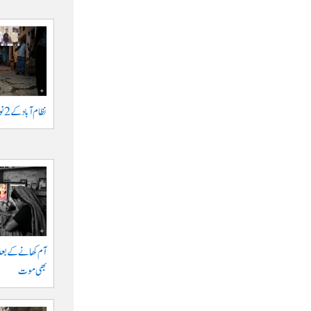
نظام آباد کے 2 نوجوانوں پر اشرار کا حملہ
آم کھانے کے بعد
بھی موت