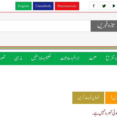
English
Classifieds
Matrimonials
تازہ خبریں
 و تفریح
صحت
جرائم و حادثات
تعلیم و ملازمتیں
مذہبی
تصوی
ریں!
ٹویٹر پر ٹویٹ کریں
ی تبصرہ نہیں ہے.