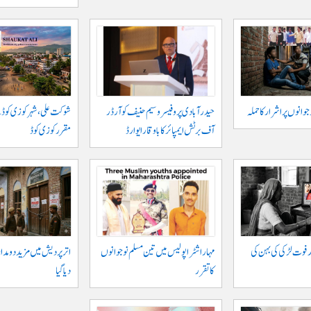
حیدر آبادی پر و فیسر وسیم حنیف کو آرڈر
شوکت علی ، شہر کوزی کوڈ 
آف برٹش ایمپائر کا باوقار ایوارڈ
مقرر کوزی کوڈ
 فوت لڑکی کی بہن کی
مہاراشٹرا پولیس میں تین مسلم نو جوانوں
اتر پردیش میں مزید دو مدار
کا تقرر
دیا گیا