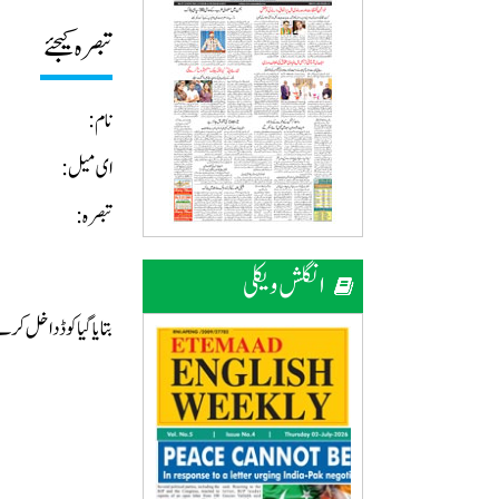
تبصرہ کیجئے
نام:
ای میل:
تبصرہ:
انگلش ویکلی
بتایا گیا کوڈ داخل ک