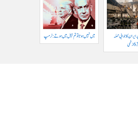
ایران کا جوابی حملہ
میں نہیں ہوتا تو تم جیل میں ہوتے : ٹرمپ