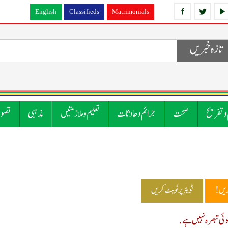
English
Classifieds
Matrimonials
تازہ خبریں
 و تفریح
صحت
جرائم و حادثات
تعلیم و ملازمتیں
مذہبی
تصوی
ریں!
ٹویٹر پر ٹویٹ کریں
ی تبصرہ نہیں ہے.