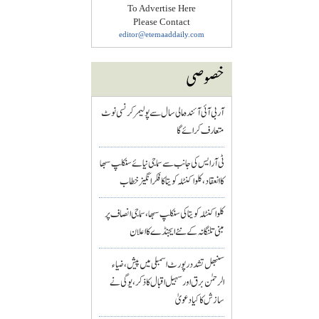
To Advertise Here
Please Contact
editor@etemaaddaily.com
خصوصی
آر بی آئی آئندہ مالی سال سے پولیمر کرنسی نوٹ
متعارف کرائے گا
ٹی آر ایس کی جانب سے سماجی نیائے سنکلپ سبھا
کا انعقاد، کلواکنٹلہ کویتا کا فکر انگیز خطاب
کلواکنٹلہ کویتا کی سنکلپ سبھا، سماجی انصاف پر
مبنی تلنگانہ کے نئے ایجنڈے کا اعلان
سنبھل تشدد رپورٹ اسمبلی میں پیش، ضیاء
الرحمٰن برق اور سہیل اقبال کا ذکر، یوگی نے
سازش کا کیا دعویٰ