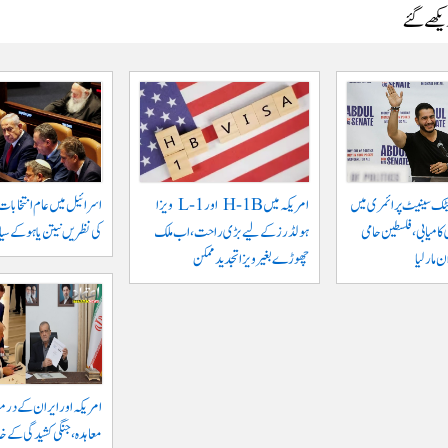
دیکھے گئے
ٹک سینیٹ پرائمری میں
امریکہ میں H-1B اور L-1 ویزا
اسرائیل میں عام انتخابات
کامیابی، فلسطین حامی
ہولڈرز کے لیے بڑی راحت، اب ملک
کی نظریں نیتن یاہو کے سیا
مار لیا
چھوڑے بغیر ویزا تجدید ممکن
امریکہ اور ایران کے درم
معاہدہ، جنگی کشیدگی کے خا