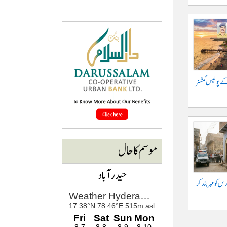
کے پولیس کمشنر
موسم کا حال
حیدرآباد
س کو مہر بند کر