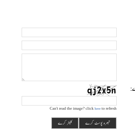
رے:
Can't read the image? click
to refresh
here