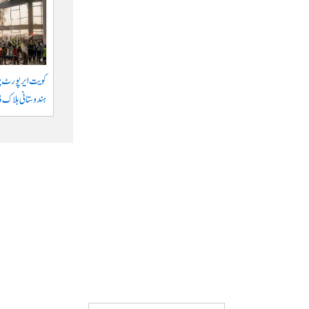
کویت ایر پورٹ پر 
ہندوستانی ہلاک 63 زخمی