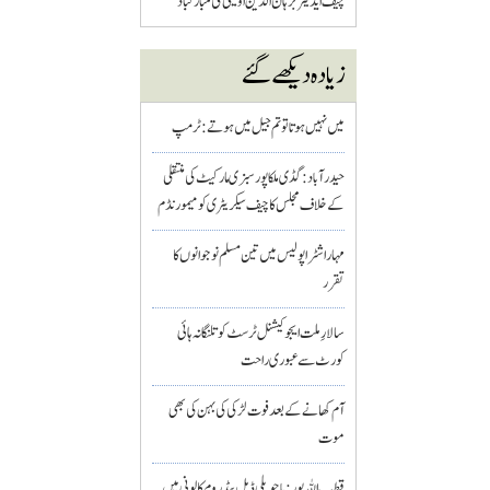
چیف ایڈیٹر برہان الدین اویسی کی مبارکباد
زیادہ دیکھے گئے
میں نہیں ہوتا تو تم جیل میں ہوتے : ٹرمپ
حیدرآباد: گڈی ملکاپور سبزی مارکیٹ کی منتقلی
کے خلاف مجلس کا چیف سیکریٹری کو میمورنڈم
مہاراشٹرا پولیس میں تین مسلم نو جوانوں کا
تقرر
سالارِ ملت ایجوکیشنل ٹرسٹ کو تلنگانہ ہائی
کورٹ سے عبوری راحت
آم کھانے کے بعد فوت لڑکی کی بہن کی بھی
موت
قطب اللہ پور : باچوپلی ڈبل بیڈ روم کالونی میں