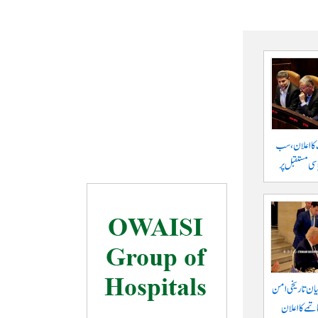
 کا اعلان، سب
سی مستقبل پر
یان تاریخی امن
تمے کا اعلان