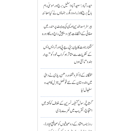
حیدرآباد: سعیدآباد اسٹیل برج اور موسیٰ رام
باغ برج کا وزراء و دیگر رہنماؤں نے کیا معائنہ
بیرسٹر اسدالدین اویسی کی ہدایت پر مندر میں
صفائی کے انتظامات تیز، دیپیش راج ورما کا دورہ
کنگنا رناوت کا بیان: بی جے پی اور آر ایس ایس
کے نظریات سے متاثر ہو کر اب خود کو "بیدار
ہندو" مانتی ہوں
تلنگانہ کے ڈاکٹر وشنو وردھن ریڈی نے دبئی
میں ہندوستان کے نئے قونصل جنرل کا عہدہ
سنبھال لیا
گستاخِ رسولؐ تسلیمہ نسرین کے خلاف کولکتہ میں
احتجاج، تقریب میں نعرے بازی
روزنامہ اعتماد کے دو صحافیوں کو صحافتی ایوارڈ،