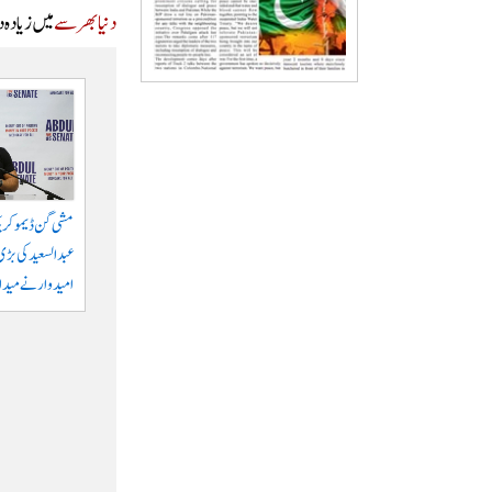
دنیا بھر سے
میں زیادہ 
مشی گن ڈیموکری
عبدالسعید کی بڑی 
امیدوار نے میدان 