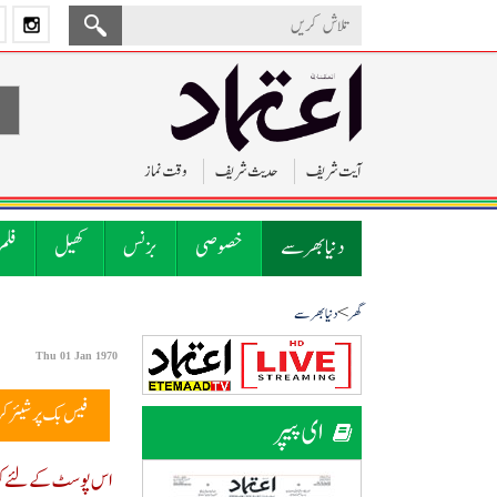
آیت شریف
حدیث شریف
وقت نماز
دنیا بھر سے
خصوصی
بزنس
کھیل
فلم
>
گھر
دنیا بھر سے
Thu 01 Jan 1970
فیس بک پر شیئر ک
ای پیپر
اس پوسٹ کے لئے کوئ