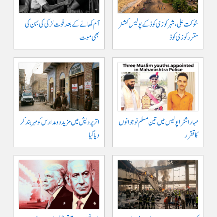
شوکت علی ، شہر کوزی کوڈ کے پولیس کمشنر
آم کھانے کے بعد فوت لڑکی کی بہن کی
مقرر کوزی کوڈ
بھی موت
مہاراشٹرا پولیس میں تین مسلم نو جوانوں
اتر پردیش میں مزید دو مدارس کو مہر بند کر
کا تقرر
دیا گیا