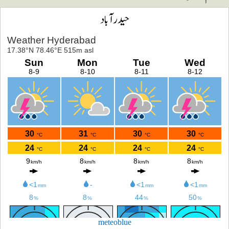
حیدرآباد
meteoblue