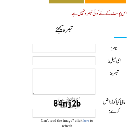
پوسٹ کے لئے کوئی تبصرہ نہیں ہے.
تبصرہ کیجئے
نام:
ای میل:
تبصرہ:
ایا گیا کوڈ داخل
کرے:
Can't read the image? click
to
here
refresh