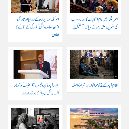
اسرائیل میں عام انتخابات کا اعلان، سب
امریکہ اور ایران کے درمیان تاریخی
کی نظریں نیتن یاہو کے سیاسی مستقبل پر
امن معاہدہ، جنگی کشیدگی کے خاتمے کا
اعلان
نظام آباد کے 2 نوجوانوں پر اشرار کا حملہ
حیدر آبادی پر و فیسر وسیم حنیف کو آرڈر
آف برٹش ایمپائر کا باوقار ایوارڈ