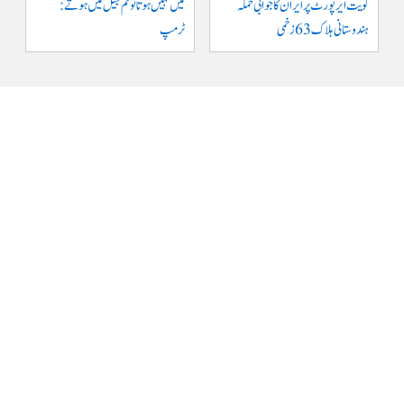
کویت ایر پورٹ پر ایران کا جوابی حملہ
میں نہیں ہوتا تو تم جیل میں ہوتے :
ہندوستانی ہلاک 63 زخمی
ٹرمپ