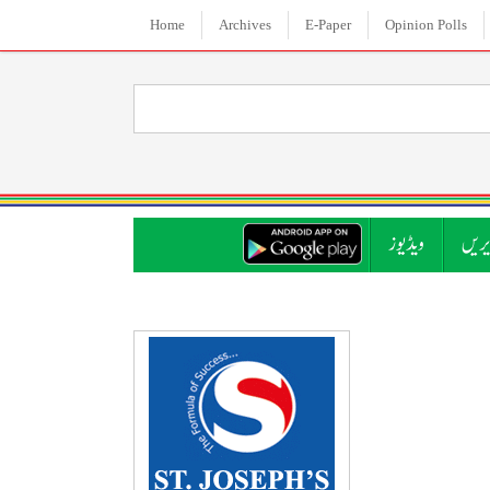
Home
Archives
E-Paper
Opinion Polls
ریں
ویڈیوز