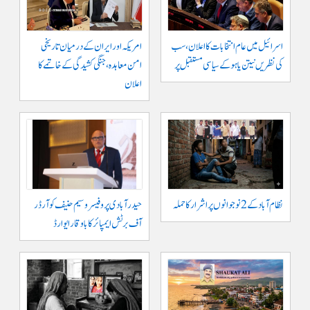
اسرائیل میں عام انتخابات کا اعلان، سب
امریکہ اور ایران کے درمیان تاریخی
کی نظریں نیتن یاہو کے سیاسی مستقبل پر
امن معاہدہ، جنگی کشیدگی کے خاتمے کا
اعلان
نظام آباد کے 2 نوجوانوں پر اشرار کا حملہ
حیدر آبادی پر و فیسر وسیم حنیف کو آرڈر
آف برٹش ایمپائر کا باوقار ایوارڈ