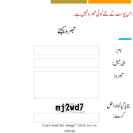
پوسٹ کے لئے کوئی تبصرہ نہیں ہے.
تبصرہ کیجئے
نام:
ای میل:
تبصرہ:
ایا گیا کوڈ داخل
کرے:
Can't read the image? click
to
here
refresh