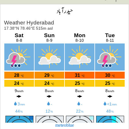
حیدرآباد
meteoblue