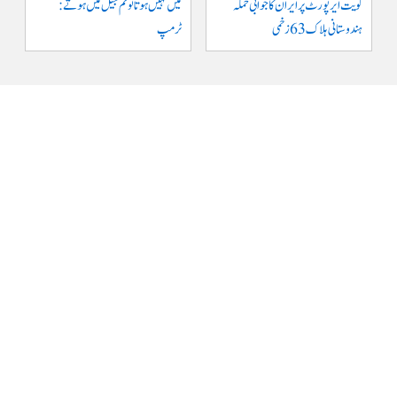
کویت ایر پورٹ پر ایران کا جوابی حملہ
میں نہیں ہوتا تو تم جیل میں ہوتے :
ہندوستانی ہلاک 63 زخمی
ٹرمپ