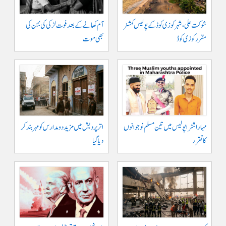
شوکت علی ، شہر کوزی کوڈ کے پولیس کمشنر
آم کھانے کے بعد فوت لڑکی کی بہن کی
مقرر کوزی کوڈ
بھی موت
مہاراشٹرا پولیس میں تین مسلم نو جوانوں
اتر پردیش میں مزید دو مدارس کو مہر بند کر
کا تقرر
دیا گیا