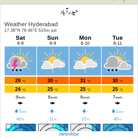
حیدرآباد
meteoblue