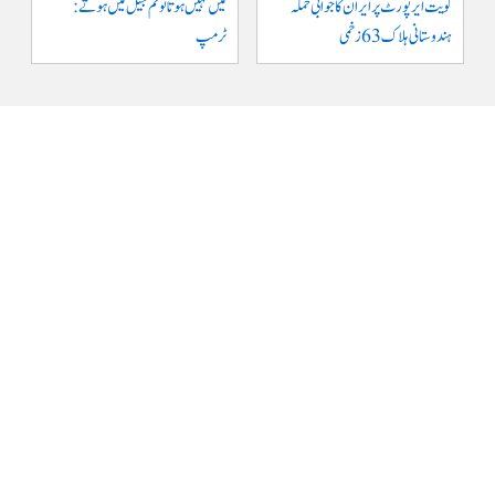
کویت ایر پورٹ پر ایران کا جوابی حملہ
میں نہیں ہوتا تو تم جیل میں ہوتے :
ہندوستانی ہلاک 63 زخمی
ٹرمپ