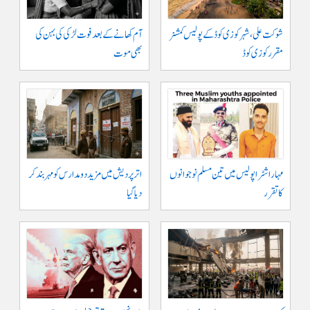
شوکت علی ، شہر کوزی کوڈ کے پولیس کمشنر
آم کھانے کے بعد فوت لڑکی کی بہن کی
مقرر کوزی کوڈ
بھی موت
مہاراشٹرا پولیس میں تین مسلم نو جوانوں
اتر پردیش میں مزید دو مدارس کو مہر بند کر
کا تقرر
دیا گیا