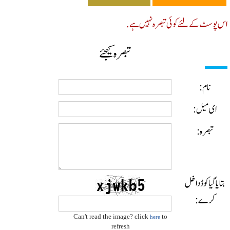
پوسٹ کے لئے کوئی تبصرہ نہیں ہے.
تبصرہ کیجئے
نام:
ای میل:
تبصرہ:
ایا گیا کوڈ داخل
کرے:
Can't read the image? click
to
here
refresh