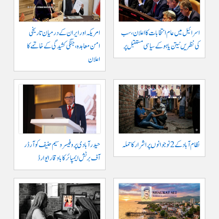
اسرائیل میں عام انتخابات کا اعلان، سب
امریکہ اور ایران کے درمیان تاریخی
کی نظریں نیتن یاہو کے سیاسی مستقبل پر
امن معاہدہ، جنگی کشیدگی کے خاتمے کا
اعلان
نظام آباد کے 2 نوجوانوں پر اشرار کا حملہ
حیدر آبادی پر و فیسر وسیم حنیف کو آرڈر
آف برٹش ایمپائر کا باوقار ایوارڈ