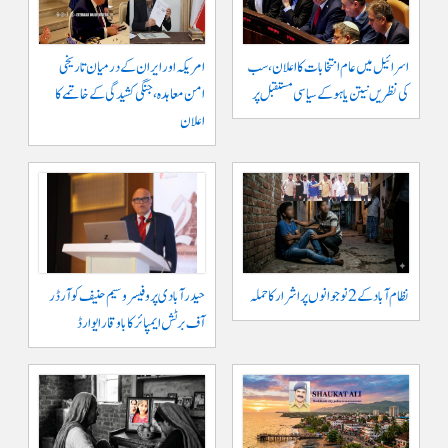
اسرائیل میں عام انتخابات کا اعلان، سب
امریکہ اور ایران کے درمیان تاریخی
کی نظریں نیتن یاہو کے سیاسی مستقبل پر
امن معاہدہ، جنگی کشیدگی کے خاتمے کا
اعلان
نظام آباد کے 2 نوجوانوں پر اشرار کا حملہ
حیدر آبادی پر و فیسر وسیم حنیف کو آرڈر
آف برٹش ایمپائر کا باوقار ایوارڈ