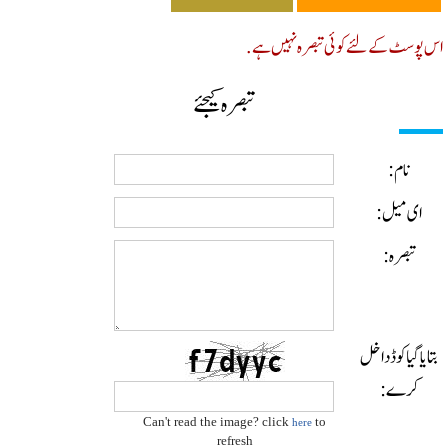
پوسٹ کے لئے کوئی تبصرہ نہیں ہے.
تبصرہ کیجئے
نام:
ای میل:
تبصرہ:
ایا گیا کوڈ داخل
کرے:
Can't read the image? click
to
here
refresh