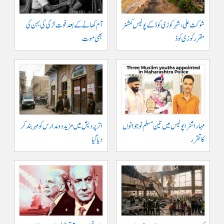
شوکت علی ، شہر کوزی کوڈ کے پولیس کمشنر
آم کھانے کے بعد فوت لڑکی کی بہن کی
مقرر کوزی کوڈ
بھی موت
مہاراشٹرا پولیس میں تین مسلم نو جوانوں
اتر پردیش میں مزید دو مدارس کو مہر بند کر
کا تقرر
دیا گیا