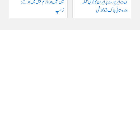
کویت ایر پورٹ پر ایران کا جوابی حملہ
میں نہیں ہوتا تو تم جیل میں ہوتے :
ہندوستانی ہلاک 63 زخمی
ٹرمپ