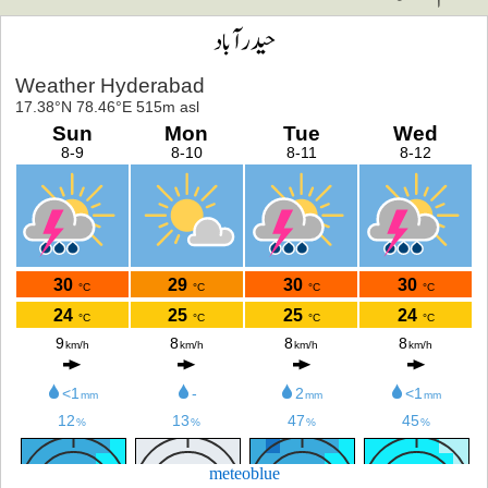
حیدرآباد
meteoblue