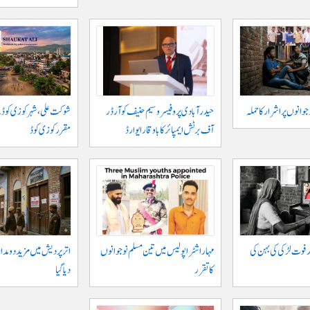
حیدر آبادی پر و فیسر وسیم حنیف کو آرڈر
شوکت علی ، شہر کوزی کوڈ 
آف برٹش ایمپائر کا باوقار ایوارڈ
مقرر کوزی کوڈ
 فوت لڑکی کی بہن کی
مہاراشٹرا پولیس میں تین مسلم نو جوانوں
اتر پردیش میں مزید دو مدار
کا تقرر
دیا گیا