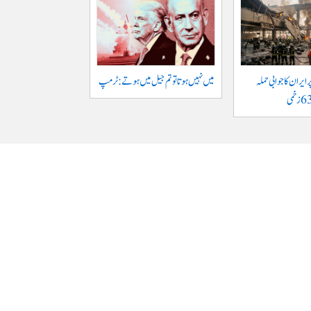
ایران کا جوابی حملہ
میں نہیں ہوتا تو تم جیل میں ہوتے : ٹرمپ