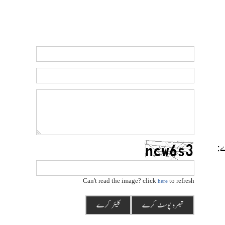
رے:
Can't read the image? click
to refresh
here