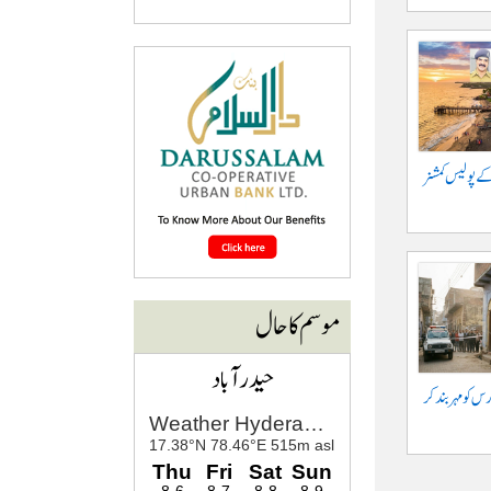
کے پولیس کمشنر
موسم کا حال
حیدرآباد
س کو مہر بند کر