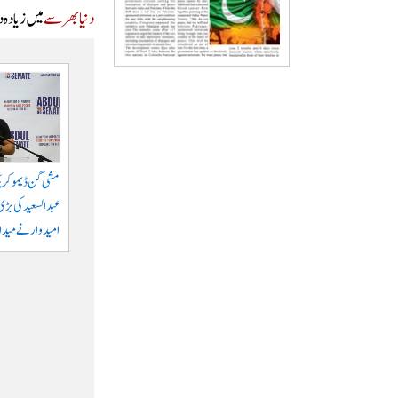
دنیا بھر سے
میں زیادہ 
مشی گن ڈیموکری
عبدالسعید کی بڑی 
امیدوار نے میدان 