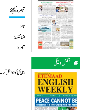
تبصرہ کیجئے
نام:
ای میل:
تبصرہ:
انگلش ویکلی
بتایا گیا کوڈ داخل ک