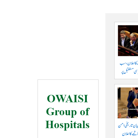
 کا اعلان، سب
سی مستقبل پر
یان تاریخی امن
تمے کا اعلان