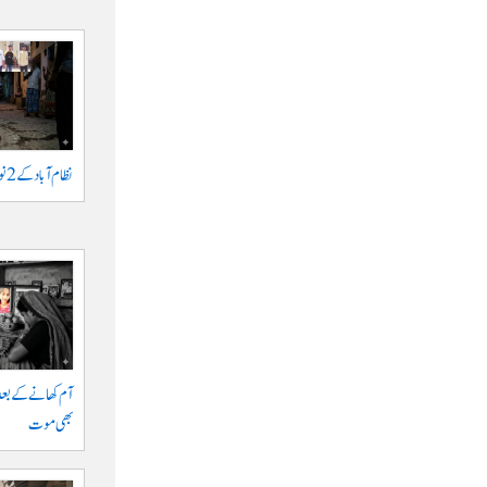
نظام آباد کے 2 نوجوانوں پر اشرار کا حملہ
آم کھانے کے بعد
بھی موت