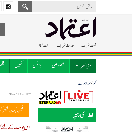
آیت شریف
حدیث شریف
وقت نماز
دنیا بھر سے
خصوصی
بزنس
کھیل
فلم
>
گھر
دنیا بھر سے
Thu 01 Jan 1970
فیس بک پر شیئر ک
ای پیپر
اس پوسٹ کے لئے کوئ