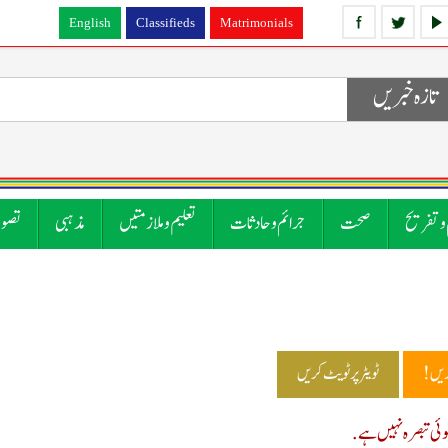
English
Classifieds
Matrimonials
تازہ خبریں
 و تفریح
صحت
جرائم و حادثات
تعلیم و ملازمتیں
مذہبی
تصوی
ریں!
ٹویٹر پر ٹویٹ کریں
ی تبصرہ نہیں ہے.