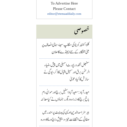
To Advertise Here
Please Contact
editor@etemaaddaily.com
خصوصی
کلواکنٹلہ کویتا کی سنکلپ سبھا، سماجی انصاف پر
مبنی تلنگانہ کے نئے ایجنڈے کا اعلان
سنبھل تشدد رپورٹ اسمبلی میں پیش، ضیاء
الرحمٰن برق اور سہیل اقبال کا ذکر، یوگی نے
سازش کا کیا دعویٰ
حیدرآباد: سعیدآباد اسٹیل برج اور موسیٰ رام
باغ برج کا وزراء و دیگر رہنماؤں نے کیا معائنہ
بیرسٹر اسدالدین اویسی کی ہدایت پر مندر میں
صفائی کے انتظامات تیز، دیپیش راج ورما کا دورہ