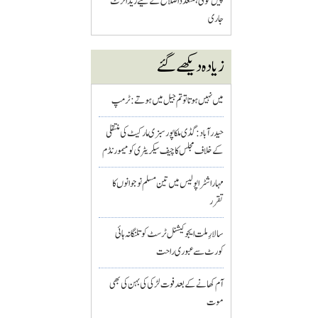
پیش گوئی، متعدد اضلاع کے لیے ریڈ الرٹ
جاری
زیادہ دیکھے گئے
میں نہیں ہوتا تو تم جیل میں ہوتے : ٹرمپ
حیدرآباد: گڈی ملکاپور سبزی مارکیٹ کی منتقلی
کے خلاف مجلس کا چیف سیکریٹری کو میمورنڈم
مہاراشٹرا پولیس میں تین مسلم نو جوانوں کا
تقرر
سالارِ ملت ایجوکیشنل ٹرسٹ کو تلنگانہ ہائی
کورٹ سے عبوری راحت
آم کھانے کے بعد فوت لڑکی کی بہن کی بھی
موت