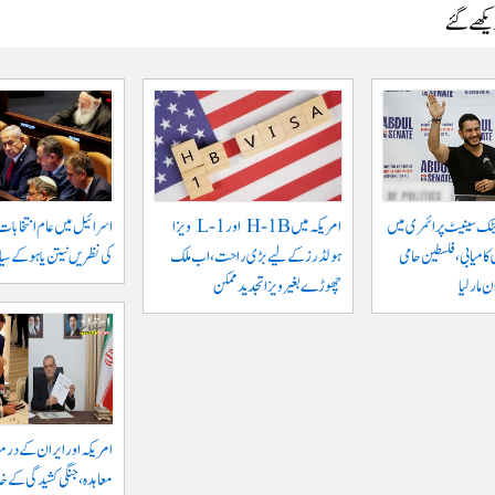
دیکھے گئے
ٹک سینیٹ پرائمری میں
امریکہ میں H-1B اور L-1 ویزا
اسرائیل میں عام انتخابات
کامیابی، فلسطین حامی
ہولڈرز کے لیے بڑی راحت، اب ملک
کی نظریں نیتن یاہو کے سیا
مار لیا
چھوڑے بغیر ویزا تجدید ممکن
امریکہ اور ایران کے درم
معاہدہ، جنگی کشیدگی کے خا