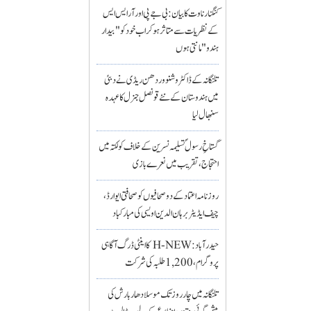
کنگنا رناوت کا بیان: بی جے پی اور آر ایس ایس
کے نظریات سے متاثر ہو کر اب خود کو "بیدار
ہندو" مانتی ہوں
تلنگانہ کے ڈاکٹر وشنو وردھن ریڈی نے دبئی
میں ہندوستان کے نئے قونصل جنرل کا عہدہ
سنبھال لیا
گستاخِ رسولؐ تسلیمہ نسرین کے خلاف کولکتہ میں
احتجاج، تقریب میں نعرے بازی
روزنامہ اعتماد کے دو صحافیوں کو صحافتی ایوارڈ،
چیف ایڈیٹر برہان الدین اویسی کی مبارکباد
حیدرآباد: H-NEW کا اینٹی ڈرگ آگاہی
پروگرام، 1,200 طلبہ کی شرکت
تلنگانہ میں چار روز تک موسلادھار بارش کی