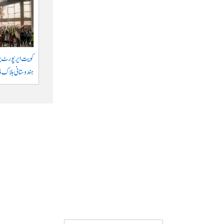
کویت ایر پورٹ پر 
ہندوستانی ہلاک 63 زخمی