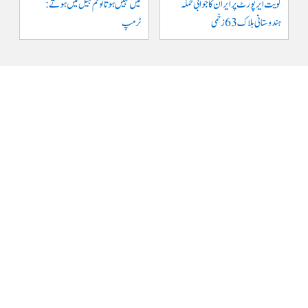
کویت ایر پورٹ پر ایران کا جوابی حملہ
میں نہیں ہوتا تو تم جیل میں ہوتے :
ہندوستانی ہلاک 63 زخمی
ٹرمپ