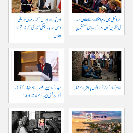
اسرائیل میں عام انتخابات کا اعلان، سب
امریکہ اور ایران کے درمیان تاریخی
کی نظریں نیتن یاہو کے سیاسی مستقبل پر
امن معاہدہ، جنگی کشیدگی کے خاتمے کا
اعلان
نظام آباد کے 2 نوجوانوں پر اشرار کا حملہ
حیدر آبادی پر و فیسر وسیم حنیف کو آرڈر
آف برٹش ایمپائر کا باوقار ایوارڈ