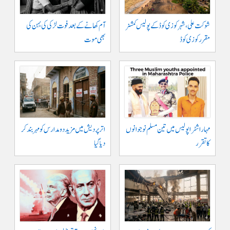
شوکت علی ، شہر کوزی کوڈ کے پولیس کمشنر
آم کھانے کے بعد فوت لڑکی کی بہن کی
مقرر کوزی کوڈ
بھی موت
مہاراشٹرا پولیس میں تین مسلم نو جوانوں
اتر پردیش میں مزید دو مدارس کو مہر بند کر
کا تقرر
دیا گیا