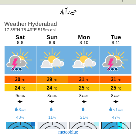
حیدرآباد
meteoblue