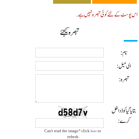
پوسٹ کے لئے کوئی تبصرہ نہیں ہے.
تبصرہ کیجئے
نام:
ای میل:
تبصرہ:
ایا گیا کوڈ داخل
کرے:
Can't read the image? click
to
here
refresh