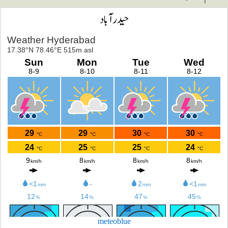
حیدرآباد
meteoblue