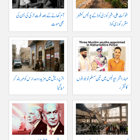
شوکت علی ، شہر کوزی کوڈ کے پولیس کمشنر
آم کھانے کے بعد فوت لڑکی کی بہن کی
مقرر کوزی کوڈ
بھی موت
مہاراشٹرا پولیس میں تین مسلم نو جوانوں
اتر پردیش میں مزید دو مدارس کو مہر بند کر
کا تقرر
دیا گیا