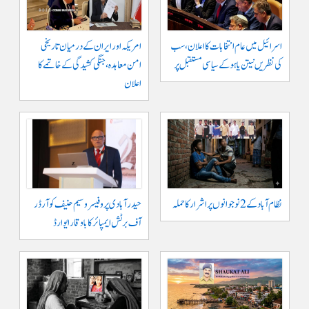
اسرائیل میں عام انتخابات کا اعلان، سب
امریکہ اور ایران کے درمیان تاریخی
کی نظریں نیتن یاہو کے سیاسی مستقبل پر
امن معاہدہ، جنگی کشیدگی کے خاتمے کا
اعلان
نظام آباد کے 2 نوجوانوں پر اشرار کا حملہ
حیدر آبادی پر و فیسر وسیم حنیف کو آرڈر
آف برٹش ایمپائر کا باوقار ایوارڈ