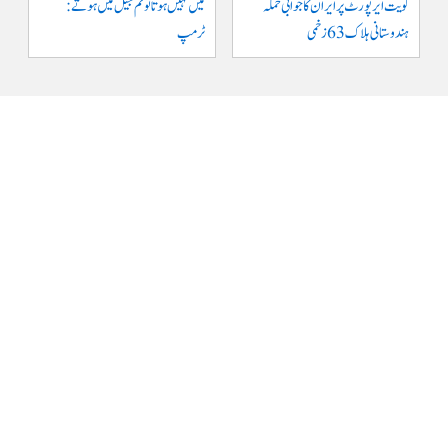
کویت ایر پورٹ پر ایران کا جوابی حملہ
میں نہیں ہوتا تو تم جیل میں ہوتے :
ہندوستانی ہلاک 63 زخمی
ٹرمپ