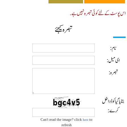
پوسٹ کے لئے کوئی تبصرہ نہیں ہے.
تبصرہ کیجئے
نام:
ای میل:
تبصرہ:
ایا گیا کوڈ داخل
کرے:
Can't read the image? click
to
here
refresh