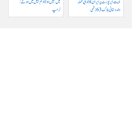
کویت ایر پورٹ پر ایران کا جوابی حملہ
میں نہیں ہوتا تو تم جیل میں ہوتے :
ہندوستانی ہلاک 63 زخمی
ٹرمپ