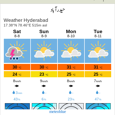
حیدرآباد
meteoblue