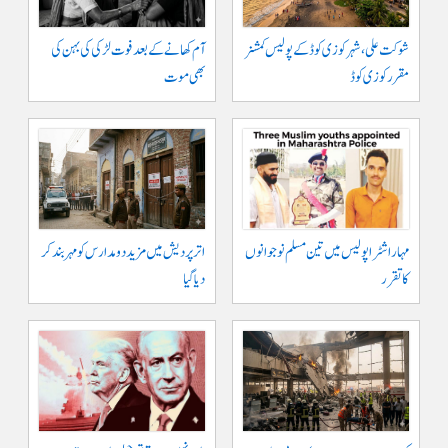
شوکت علی ، شہر کوزی کوڈ کے پولیس کمشنر
آم کھانے کے بعد فوت لڑکی کی بہن کی
مقرر کوزی کوڈ
بھی موت
مہاراشٹرا پولیس میں تین مسلم نو جوانوں
اتر پردیش میں مزید دو مدارس کو مہر بند کر
کا تقرر
دیا گیا