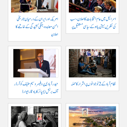
اسرائیل میں عام انتخابات کا اعلان، سب
امریکہ اور ایران کے درمیان تاریخی
کی نظریں نیتن یاہو کے سیاسی مستقبل پر
امن معاہدہ، جنگی کشیدگی کے خاتمے کا
اعلان
نظام آباد کے 2 نوجوانوں پر اشرار کا حملہ
حیدر آبادی پر و فیسر وسیم حنیف کو آرڈر
آف برٹش ایمپائر کا باوقار ایوارڈ