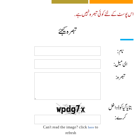
پوسٹ کے لئے کوئی تبصرہ نہیں ہے.
تبصرہ کیجئے
نام:
ای میل:
تبصرہ:
ایا گیا کوڈ داخل
کرے:
Can't read the image? click
to
here
refresh