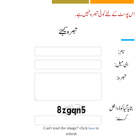
پوسٹ کے لئے کوئی تبصرہ نہیں ہے.
تبصرہ کیجئے
نام:
ای میل:
تبصرہ:
ایا گیا کوڈ داخل
کرے:
Can't read the image? click
to
here
refresh