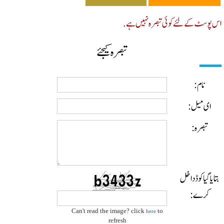
پوسٹ کے لئے کوئی تبصرہ نہیں ہے.
تبصرہ کیجئے
نام:
ای میل:
تبصرہ:
ایا گیا کوڈ داخل
کرے:
Can't read the image? click
to
here
refresh