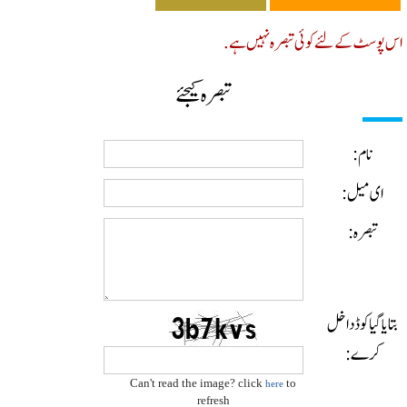
پوسٹ کے لئے کوئی تبصرہ نہیں ہے.
تبصرہ کیجئے
نام:
ای میل:
تبصرہ:
ایا گیا کوڈ داخل
کرے:
Can't read the image? click
to
here
refresh