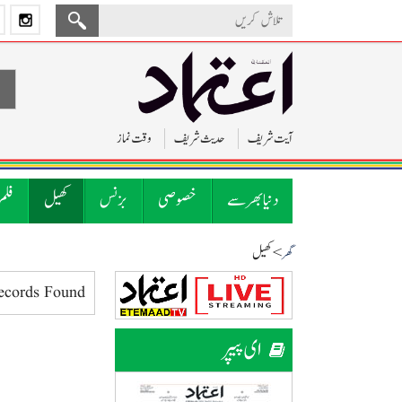
آیت شریف
حدیث شریف
وقت نماز
دنیا بھر سے
خصوصی
بزنس
کھیل
فلم
> کھیل
گھر
ecords Found.
ای پیپر