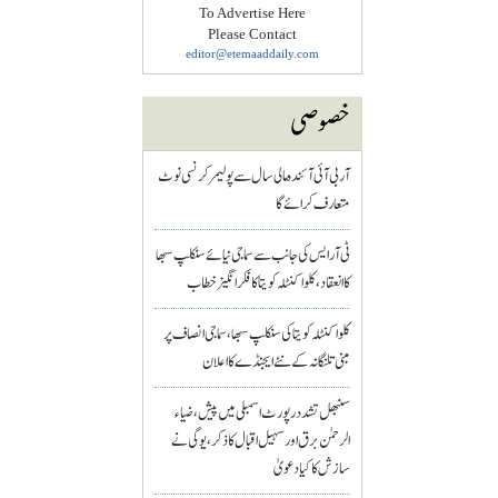
To Advertise Here
Please Contact
editor@etemaaddaily.com
خصوصی
آر بی آئی آئندہ مالی سال سے پولیمر کرنسی نوٹ
متعارف کرائے گا
ٹی آر ایس کی جانب سے سماجی نیائے سنکلپ سبھا
کا انعقاد، کلواکنٹلہ کویتا کا فکر انگیز خطاب
کلواکنٹلہ کویتا کی سنکلپ سبھا، سماجی انصاف پر
مبنی تلنگانہ کے نئے ایجنڈے کا اعلان
سنبھل تشدد رپورٹ اسمبلی میں پیش، ضیاء
الرحمٰن برق اور سہیل اقبال کا ذکر، یوگی نے
سازش کا کیا دعویٰ