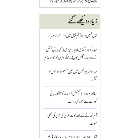
چیف ایڈیٹر برہان الدین اویسی کی مبارکباد
زیادہ دیکھے گئے
میں نہیں ہوتا تو تم جیل میں ہوتے : ٹرمپ
حیدرآباد: گڈی ملکاپور سبزی مارکیٹ کی منتقلی
کے خلاف مجلس کا چیف سیکریٹری کو میمورنڈم
مہاراشٹرا پولیس میں تین مسلم نو جوانوں کا
تقرر
سالارِ ملت ایجوکیشنل ٹرسٹ کو تلنگانہ ہائی
کورٹ سے عبوری راحت
آم کھانے کے بعد فوت لڑکی کی بہن کی بھی
موت
قطب اللہ پور : باچوپلی ڈبل بیڈ روم کالونی میں