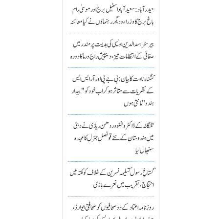
حیدرآباد: سعیدآباد اسٹیل برج اور موسیٰ رام
باغ برج کا وزراء و دیگر رہنماؤں نے کیا معائنہ
بیرسٹر اسدالدین اویسی کی ہدایت پر مندر میں
صفائی کے انتظامات تیز، دیپیش راج ورما کا دورہ
کنگنا رناوت کا بیان: بی جے پی اور آر ایس ایس
کے نظریات سے متاثر ہو کر اب خود کو "بیدار
ہندو" مانتی ہوں
تلنگانہ کے ڈاکٹر وشنو وردھن ریڈی نے دبئی
میں ہندوستان کے نئے قونصل جنرل کا عہدہ
سنبھال لیا
گستاخِ رسولؐ تسلیمہ نسرین کے خلاف کولکتہ میں
احتجاج، تقریب میں نعرے بازی
روزنامہ اعتماد کے دو صحافیوں کو صحافتی ایوارڈ،