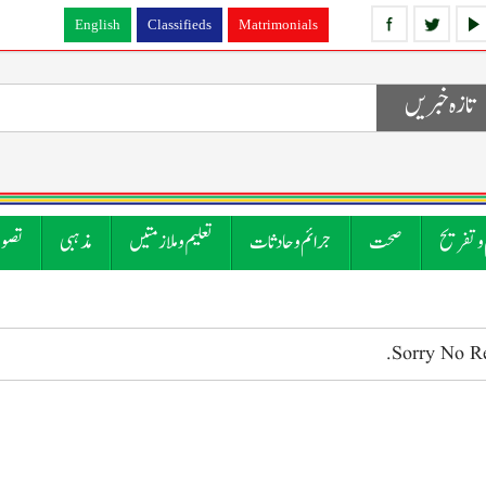
English
Classifieds
Matrimonials
تازہ خبریں
 و تفریح
صحت
جرائم و حادثات
تعلیم و ملازمتیں
مذہبی
تصوی
Sorry No R