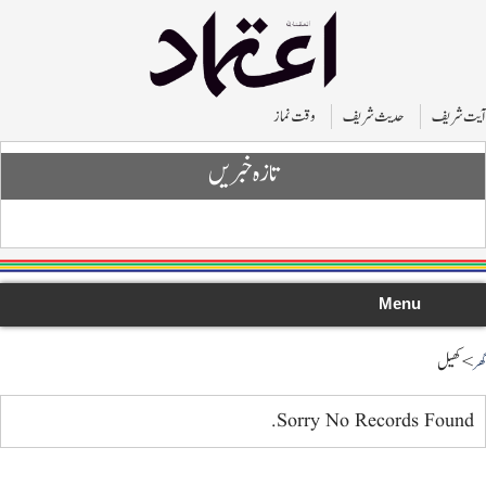
 شریف
حدیث شریف
وقت نماز
تازہ خبریں
Menu
 کھیل
Sorry No Records Found