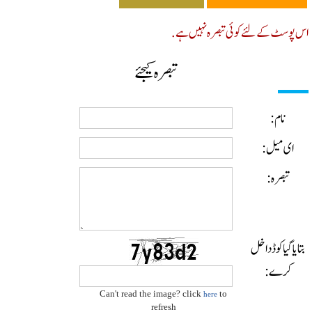
پوسٹ کے لئے کوئی تبصرہ نہیں ہے.
تبصرہ کیجئے
نام:
ای میل:
تبصرہ:
ایا گیا کوڈ داخل
کرے:
Can't read the image? click
to
here
refresh