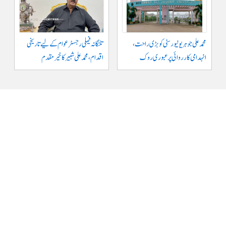
محمد علی جوہر یونیورسٹی کو بڑی راحت،
تلنگانہ فیملی رجسٹر عوام کے لیے تاریخی
انہدامی کارروائی پر عبوری روک
اقدام، محمد علی شبیر کا خیرمقدم