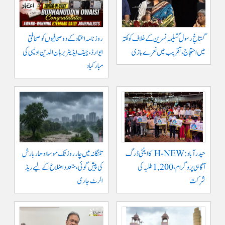
گستاخِ رسولؐ تسلیمہ نسرین کے خلاف کولکتہ
روزنامہ اعتماد کے دو صحافیوں کو صحافتی
میں احتجاج، تقریب میں نعرے بازی
ایوارڈ، چیف ایڈیٹر برہان الدین اویسی کی
مبارکباد
حیدرآباد: H-NEW کا اینٹی ڈرگ
تلنگانہ میں چار روز تک موسلادھار بارش
آگاہی پروگرام، 1,200 طلبہ کی
کی پیش گوئی، متعدد اضلاع کے لیے ریڈ
شرکت
الرٹ جاری