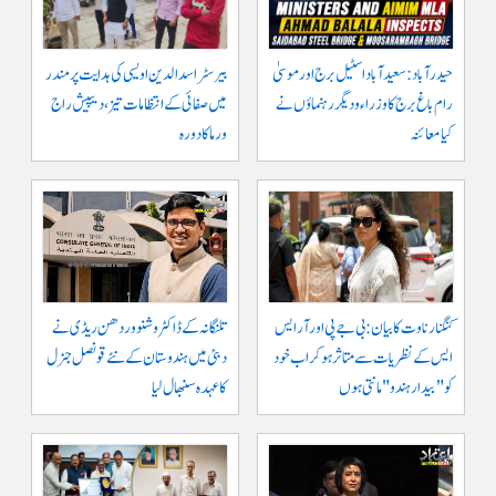
حیدرآباد: سعیدآباد اسٹیل برج اور موسیٰ
بیرسٹر اسدالدین اویسی کی ہدایت پر مندر
رام باغ برج کا وزراء و دیگر رہنماؤں نے
میں صفائی کے انتظامات تیز، دیپیش راج
کیا معائنہ
ورما کا دورہ
کنگنا رناوت کا بیان: بی جے پی اور آر ایس
تلنگانہ کے ڈاکٹر وشنو وردھن ریڈی نے
ایس کے نظریات سے متاثر ہو کر اب خود
دبئی میں ہندوستان کے نئے قونصل جنرل
کو "بیدار ہندو" مانتی ہوں
کا عہدہ سنبھال لیا