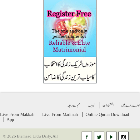
ے بارے میں
اشتهارات
ٹیرف
ھم سے رابطہ
Live From Makkah
Live From Madinah
Online Quran
Download
App
© 2026 Etemaad Urdu Daily, All