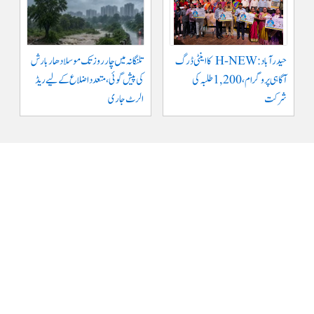
حیدرآباد: H-NEW کا اینٹی ڈرگ
تلنگانہ میں چار روز تک موسلادھار بارش
آگاہی پروگرام، 1,200 طلبہ کی
کی پیش گوئی، متعدد اضلاع کے لیے ریڈ
شرکت
الرٹ جاری