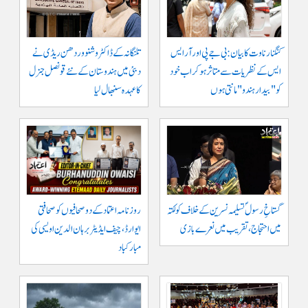
کنگنا رناوت کا بیان: بی جے پی اور آر ایس
تلنگانہ کے ڈاکٹر وشنو وردھن ریڈی نے
ایس کے نظریات سے متاثر ہو کر اب خود
دبئی میں ہندوستان کے نئے قونصل جنرل
کو "بیدار ہندو" مانتی ہوں
کا عہدہ سنبھال لیا
گستاخِ رسولؐ تسلیمہ نسرین کے خلاف کولکتہ
روزنامہ اعتماد کے دو صحافیوں کو صحافتی
میں احتجاج، تقریب میں نعرے بازی
ایوارڈ، چیف ایڈیٹر برہان الدین اویسی کی
مبارکباد