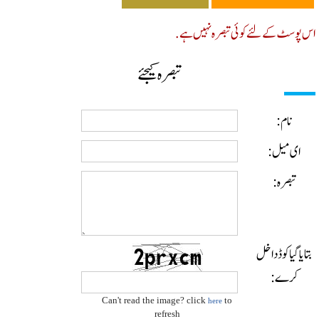
پوسٹ کے لئے کوئی تبصرہ نہیں ہے.
تبصرہ کیجئے
نام:
ای میل:
تبصرہ:
ایا گیا کوڈ داخل
کرے:
Can't read the image? click
to
here
refresh