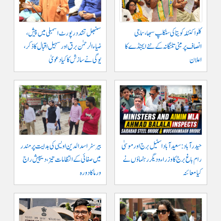
کلواکنٹلہ کویتا کی سنکلپ سبھا، سماجی
سنبھل تشدد رپورٹ اسمبلی میں پیش،
انصاف پر مبنی تلنگانہ کے نئے ایجنڈے کا
ضیاء الرحمٰن برق اور سہیل اقبال کا ذکر،
اعلان
یوگی نے سازش کا کیا دعویٰ
حیدرآباد: سعیدآباد اسٹیل برج اور موسیٰ
بیرسٹر اسدالدین اویسی کی ہدایت پر مندر
رام باغ برج کا وزراء و دیگر رہنماؤں نے
میں صفائی کے انتظامات تیز، دیپیش راج
کیا معائنہ
ورما کا دورہ