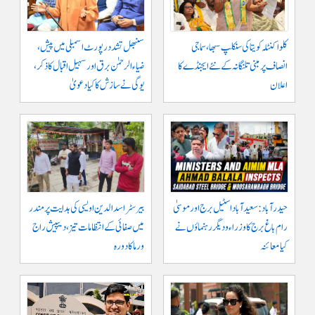
کلواکنٹلہ کویتا کی سنکلپ سبھا، سماجی
سنبھل تشدد رپورٹ اسمبلی میں پیش،
انصاف پر مبنی تلنگانہ کے نئے ایجنڈے کا
ضیاء الرحمٰن برق اور سہیل اقبال کا ذکر،
اعلان
یوگی نے سازش کا کیا دعویٰ
حیدرآباد: سعیدآباد اسٹیل برج اور موسیٰ
بیرسٹر اسدالدین اویسی کی ہدایت پر مندر
رام باغ برج کا وزراء و دیگر رہنماؤں نے
میں صفائی کے انتظامات تیز، دیپیش راج
کیا معائنہ
ورما کا دورہ