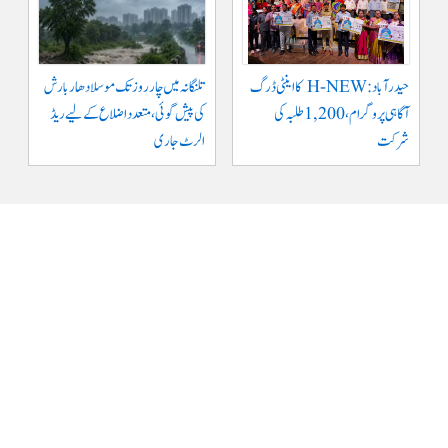
حیدرآباد: H-NEW کا اینٹی ڈرگ
تلنگانہ میں چار روز تک موسلادھار بارش
آگاہی پروگرام، 1,200 طلبہ کی
کی پیش گوئی، متعدد اضلاع کے لیے ریڈ
شرکت
الرٹ جاری