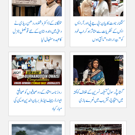
کنگنا رناوت کا بیان: بی جے پی اور آر ایس
تلنگانہ کے ڈاکٹر وشنو وردھن ریڈی نے
ایس کے نظریات سے متاثر ہو کر اب خود
دبئی میں ہندوستان کے نئے قونصل جنرل
کو "بیدار ہندو" مانتی ہوں
کا عہدہ سنبھال لیا
گستاخِ رسولؐ تسلیمہ نسرین کے خلاف کولکتہ
روزنامہ اعتماد کے دو صحافیوں کو صحافتی
میں احتجاج، تقریب میں نعرے بازی
ایوارڈ، چیف ایڈیٹر برہان الدین اویسی کی
مبارکباد