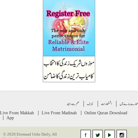
ے بارے میں
اشتهارات
ٹیرف
ھم سے رابطہ
Live From Makkah
Live From Madinah
Online Quran
Download
App
© 2026 Etemaad Urdu Daily, All