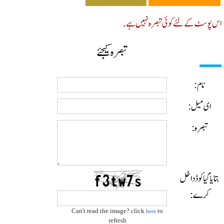
پوسٹ کے لئے کوئی تبصرہ نہیں ہے.
تبصرہ کیجئے
نام:
ای میل:
تبصرہ:
ایا گیا کوڈ داخل
کرے:
Can't read the image? click
to
here
refresh