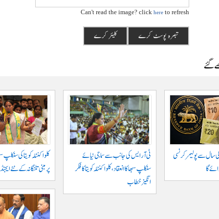
Can't read the image? click
to refresh
here
ھے گئے
الی سال سے پولیمر کرنسی
ٹی آر ایس کی جانب سے سماجی نیائے
کلواکنٹلہ کویتا کی سنکلپ س
ئے گا
سنکلپ سبھا کا انعقاد، کلواکنٹلہ کویتا کا فکر
پر مبنی تلنگانہ کے نئے ایج
انگیز خطاب