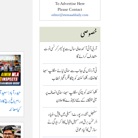
To Advertise Here
Please Contact
editor@etemaaddaily.com
خصوصی
آر بی آئی آئندہ مالی سال سے پولیمر کرنسی نوٹ
متعارف کرائے گا
ٹی آر ایس کی جانب سے سماجی نیائے سنکلپ سبھا
کا انعقاد، کلواکنٹلہ کویتا کا فکر انگیز خطاب
کلواکنٹلہ کویتا کی سنکلپ سبھا، سماجی انصاف پر
حیدرآباد: سعیدآب
مبنی تلنگانہ کے نئے ایجنڈے کا اعلان
رام باغ برج کا و
کیا معائنہ
سنبھل تشدد رپورٹ اسمبلی میں پیش، ضیاء
الرحمٰن برق اور سہیل اقبال کا ذکر، یوگی نے
سازش کا کیا دعویٰ