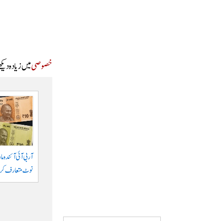
خصوصی
میں زیادہ دیک
آر بی آئی آئندہ م
نوٹ متعارف کرا