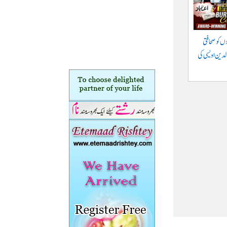
وں کو صحافتی
الدین اویسی کی