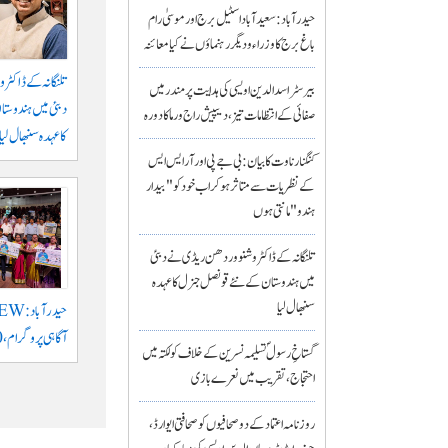
حیدرآباد: سعیدآباد اسٹیل برج اور موسیٰ رام
باغ برج کا وزراء و دیگر رہنماؤں نے کیا معائنہ
تلنگانہ کے ڈاکٹ
بیرسٹر اسدالدین اویسی کی ہدایت پر مندر میں
دبئی میں ہندوست
صفائی کے انتظامات تیز، دیپیش راج ورما کا دورہ
کا عہدہ سنبھال لیا
کنگنا رناوت کا بیان: بی جے پی اور آر ایس ایس
کے نظریات سے متاثر ہو کر اب خود کو "بیدار
ہندو" مانتی ہوں
تلنگانہ کے ڈاکٹر وشنو وردھن ریڈی نے دبئی
میں ہندوستان کے نئے قونصل جنرل کا عہدہ
سنبھال لیا
آگاہی پروگرام، 1,200 طلبہ کی شرکت
گستاخِ رسولؐ تسلیمہ نسرین کے خلاف کولکتہ میں
احتجاج، تقریب میں نعرے بازی
روزنامہ اعتماد کے دو صحافیوں کو صحافتی ایوارڈ،