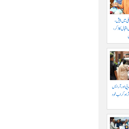
ی میں پیش،
اقبال کا ذکر،
 پی اور آر ایس
ہو کر اب خود