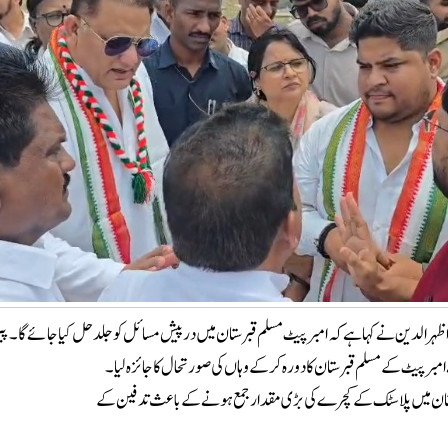
مد اظہرالدین نے کہا ہے کہ امبرپیٹ مسلم قبرستان میں درپیش مسائل کو جلد حل کیا جائے گا۔ پیر ک
مبرپیٹ کے مسلم قبرستان کا دورہ کرکے وہاں کی صورتحال کا جائزہ لیا۔
ستان میں پلاسٹک کے کچرے کی بڑی مقدار جمع ہونے کے باعث تدفین کے