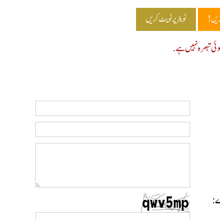
ریں!
ٹویٹر پر ٹویٹ کریں
ی تبصرہ نہیں ہے.
رے: