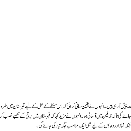
ت پیش آ رہی ہیں۔ انہوں نے یقین دہانی کرائی کہ اس مسئلے کے حل کے لیے قبرستان میں 
 جائے گی تاکہ تدفین میں آسانی ہو۔انہوں نے مزید کہا کہ قبرستان میں برقی کے کھمبے نصب کرک
گا، جبکہ نماز اور دعاؤں کے لیے بھی ایک مناسب جگہ تیار کی جائے گی۔