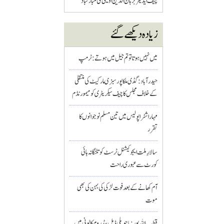
چیف ایڈیٹر برہان الدین اویسی کی مبارکباد
زیادہ دیکھے گئے
میں نہیں ہوتا تو تم جیل میں ہوتے : ٹرمپ
حیدرآباد: گڈی ملکاپور سبزی مارکیٹ کی منتقلی
کے خلاف مجلس کا چیف سیکریٹری کو میمورنڈم
مہاراشٹرا پولیس میں تین مسلم نو جوانوں کا
تقرر
سالارِ ملت ایجوکیشنل ٹرسٹ کو تلنگانہ ہائی
کورٹ سے عبوری راحت
آم کھانے کے بعد فوت لڑکی کی بہن کی بھی
موت
قطب اللہ پور : باچوپلی ڈبل بیڈ روم کالونی میں