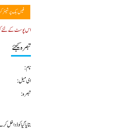
فیس بک پر شیئر ک
اس پوسٹ کے لئے کوئ
تبصرہ کیجئے
نام:
ای میل:
تبصرہ:
بتایا گیا کوڈ داخل ک