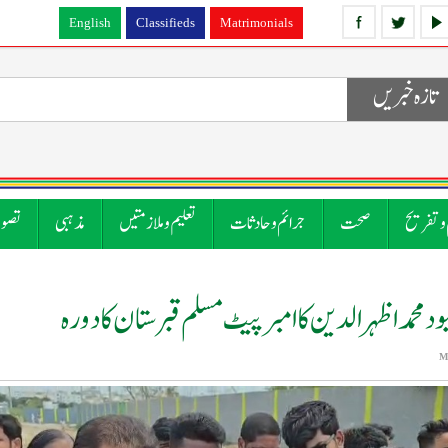
English
Classifieds
Matrimonials
تازہ خبریں
 و تفریح
صحت
جرائم و حادثات
تعلیم و ملازمتیں
مذہبی
تصوی
بود محمد اظہرالدین کا امبرپیٹ مسلم قبرستان کا دورہ
M