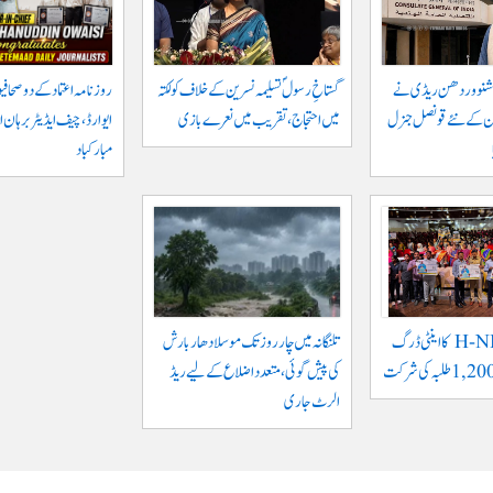
ر وشنو وردھن ریڈی نے
گستاخِ رسولؐ تسلیمہ نسرین کے خلاف کولکتہ
روزنامہ اعتماد کے دو صحافی
ان کے نئے قونصل جنرل
میں احتجاج، تقریب میں نعرے بازی
ایوارڈ، چیف ایڈیٹر برہان 
مبارکباد
حیدرآباد: H-NEW کا اینٹی ڈرگ
تلنگانہ میں چار روز تک موسلادھار بارش
کی پیش گوئی، متعدد اضلاع کے لیے ریڈ
الرٹ جاری