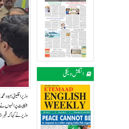
انگلش ویکلی
وزیر اقلیتی بہبود مح
شکایت پر انہوں نے ا
وزیر نے کہا کہ قبر