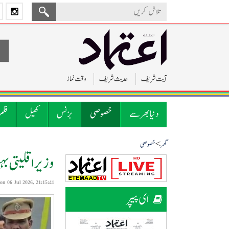
آیت شریف
حدیث شریف
وقت نماز
دنیا بھر سے
خصوصی
بزنس
کھیل
فلم
>
گھر
خصوصی
وزیر اقلیتی بہ
on 06 Jul 2026, 21:15:41
ای پیپر