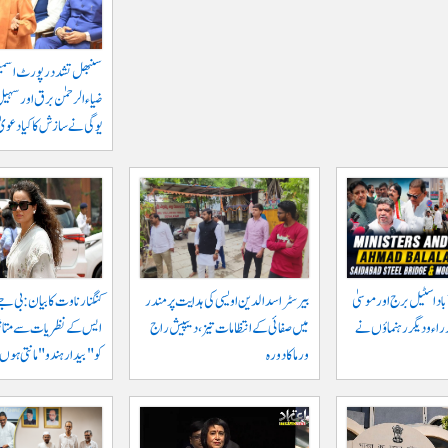
سنبھل تشدد رپورٹ اسمبل
ضیاء الرحمٰن برق اور سہیل 
یوگی نے سازش کا کیا دعویٰ
اد اسٹیل برج اور موسیٰ
بیرسٹر اسدالدین اویسی کی ہدایت پر مندر
کنگنا رناوت کا بیان: بی جے
زراء و دیگر رہنماؤں نے
میں صفائی کے انتظامات تیز، دیپیش راج
ایس کے نظریات سے متاثر 
ورما کا دورہ
کو "بیدار ہندو" مانتی ہوں