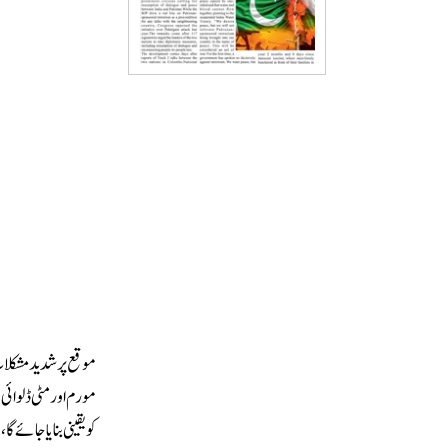
موقع پر شدید مشکلا
مورم اور مٹی ڈلوائی
کو یقینی بنایا جائے 