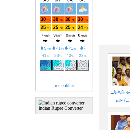
meteoblue
بھا، سماجی انصاف
نڈے کا اعلان
Indian Rupee Converter