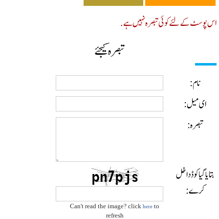
پوسٹ کے لئے کوئی تبصرہ نہیں ہے.
تبصرہ کیجئے
نام:
ای میل:
تبصرہ:
ایا گیا کوڈ داخل
کرے:
Can't read the image? click
to
here
refresh