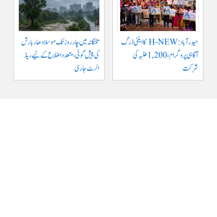
حیدرآباد: H-NEW کا اینٹی ڈرگ
تلنگانہ میں چار روز تک موسلادھار بارش
آگاہی پروگرام، 1,200 طلبہ کی
کی پیش گوئی، متعدد اضلاع کے لیے ریڈ
شرکت
الرٹ جاری