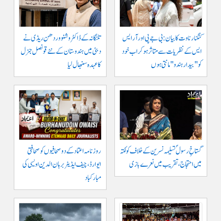
کنگنا رناوت کا بیان: بی جے پی اور آر ایس
تلنگانہ کے ڈاکٹر وشنو وردھن ریڈی نے
ایس کے نظریات سے متاثر ہو کر اب خود
دبئی میں ہندوستان کے نئے قونصل جنرل
کو "بیدار ہندو" مانتی ہوں
کا عہدہ سنبھال لیا
گستاخِ رسولؐ تسلیمہ نسرین کے خلاف کولکتہ
روزنامہ اعتماد کے دو صحافیوں کو صحافتی
میں احتجاج، تقریب میں نعرے بازی
ایوارڈ، چیف ایڈیٹر برہان الدین اویسی کی
مبارکباد