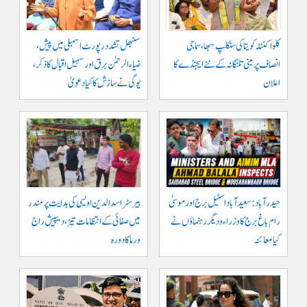
کلواکنٹلہ کویتا کی سنکلپ سبھا، سماجی
سنبھل تشدد رپورٹ اسمبلی میں پیش،
انصاف پر مبنی تلنگانہ کے نئے ایجنڈے کا
ضیاء الرحمٰن برق اور سہیل اقبال کا ذکر،
اعلان
یوگی نے سازش کا کیا دعویٰ
حیدرآباد: سعیدآباد اسٹیل برج اور موسیٰ
بیرسٹر اسدالدین اویسی کی ہدایت پر مندر
رام باغ برج کا وزراء و دیگر رہنماؤں نے
میں صفائی کے انتظامات تیز، دیپیش راج
کیا معائنہ
ورما کا دورہ