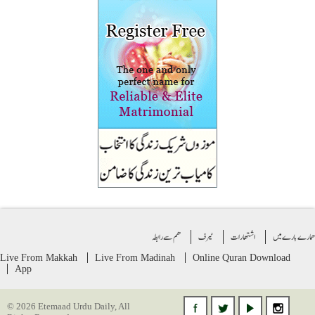
ے بارے میں
اشتهارات
ٹیرف
ھم سے رابطہ
Live From Makkah
Live From Madinah
Online Quran
Download
App
© 2026 Etemaad Urdu Daily, All