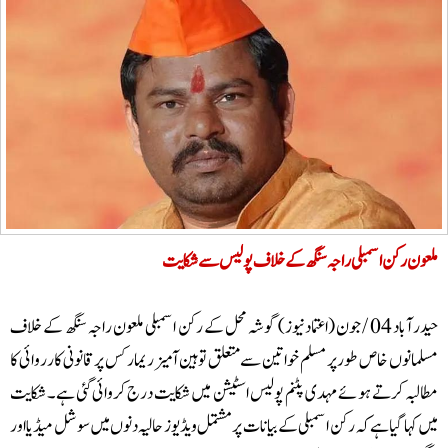
عون رکن اسمبلی راجہ سنگھ کے خلاف پولیس سے شکایت
حیدر آباد 04 / جون (اعتماد نیوز) گوشہ محل کے رکن اسمبلی ملعون راجہ سنگھ کے خلاف
لمانوں خاص طور پر مسلم خواتین سے متعلق توہین آمیز ریمارکس پر قانونی کارروائی کا
البہ کرتے ہوئے مہدی پٹنم پولیس اسٹیشن میں شکایت درج کروائی گئی ہے۔ شکایت
ں کہا گیا ہے کہ رکن اسمبلی کے بیانات پر مشتمل ویڈیوز حالیہ دنوں میں سوشل میڈیا اور