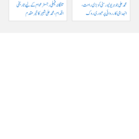
محمد علی جوہر یونیورسٹی کو بڑی راحت،
تلنگانہ فیملی رجسٹر عوام کے لیے تاریخی
انہدامی کارروائی پر عبوری روک
اقدام، محمد علی شبیر کا خیرمقدم