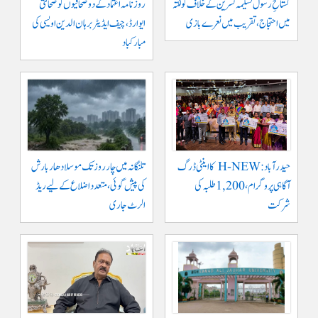
گستاخِ رسولؐ تسلیمہ نسرین کے خلاف کولکتہ
روزنامہ اعتماد کے دو صحافیوں کو صحافتی
میں احتجاج، تقریب میں نعرے بازی
ایوارڈ، چیف ایڈیٹر برہان الدین اویسی کی
مبارکباد
حیدرآباد: H-NEW کا اینٹی ڈرگ
تلنگانہ میں چار روز تک موسلادھار بارش
آگاہی پروگرام، 1,200 طلبہ کی
کی پیش گوئی، متعدد اضلاع کے لیے ریڈ
شرکت
الرٹ جاری