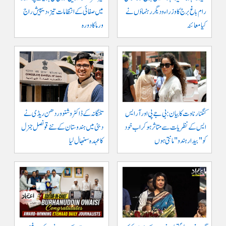
رام باغ برج کا وزراء و دیگر رہنماؤں نے
میں صفائی کے انتظامات تیز، دیپیش راج
کیا معائنہ
ورما کا دورہ
کنگنا رناوت کا بیان: بی جے پی اور آر ایس
تلنگانہ کے ڈاکٹر وشنو وردھن ریڈی نے
ایس کے نظریات سے متاثر ہو کر اب خود
دبئی میں ہندوستان کے نئے قونصل جنرل
کو "بیدار ہندو" مانتی ہوں
کا عہدہ سنبھال لیا