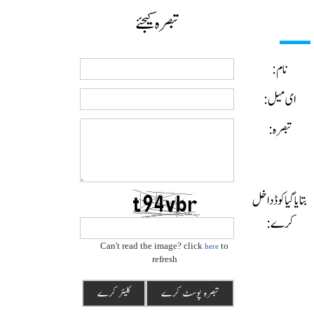
تبصرہ کیجئے
نام:
ای میل:
تبصرہ:
ایا گیا کوڈ داخل
کرے:
Can't read the image? click
to
here
refresh