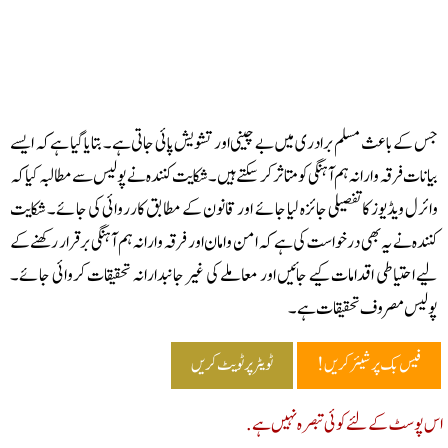
 کے باعث مسلم برادری میں بے چینی اور تشویش پائی جاتی ہے۔ بتایا گیا ہے کہ ایسے
انات فرقہ وارانہ ہم آہنگی کو متاثر کر سکتے ہیں۔ شکایت کنندہ نے پولیس سے مطالبہ کیا کہ
ئرل ویڈیوز کا تفصیلی جائزہ لیا جائے اور قانون کے مطابق کارروائی کی جائے۔ شکایت
ندہ نے یہ بھی درخواست کی ہے کہ امن و امان اور فرقہ وارانہ ہم آہنگی برقرار رکھنے کے
ے احتیاطی اقدامات کیے جائیں اور معاملے کی غیر جانبدارانہ تحقیقات کروائی جائے۔
لیس مصروف تحقیقات ہے۔
فیس بک پر شیئر کریں!
ٹویٹر پر ٹویٹ کریں
پوسٹ کے لئے کوئی تبصرہ نہیں ہے.