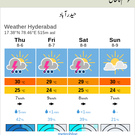
حیدرآباد
meteoblue