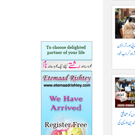
 پی اور آر ایس
ہو کر اب خود
وں کو صحافتی
الدین اویسی کی