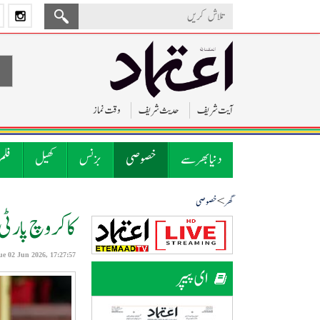
آیت شریف
حدیث شریف
وقت نماز
دنیا بھر سے
خصوصی
بزنس
کھیل
فلم
>
گھر
خصوصی
کا کروچ پارٹی
ue 02 Jun 2026, 17:27:57
ای پیپر