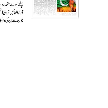
چلتے ہوئے متحد ہو ج
جون سے ان کی واپسی