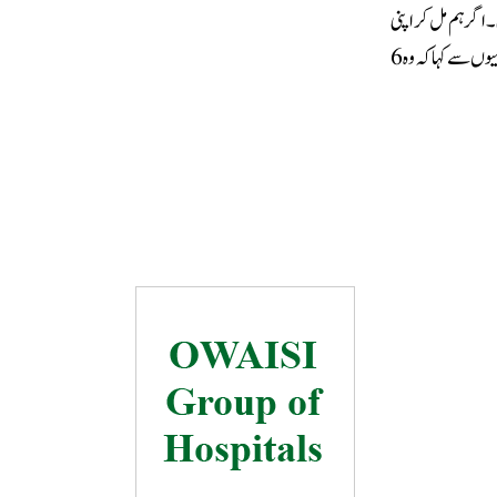
 اگر ہم مل کر اپنی
آواز اٹھائیں تو یقینا انھیں ہماری بات سنی پڑے گی۔ دیپکے نے جو فی الحال بوسٹن میں ہیں، کا کروچ جنتا پارٹی کے حامیوں سے کہا کہ وہ 6