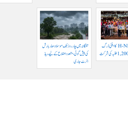
حیدرآباد: H-NEW کا اینٹی ڈرگ
تلنگانہ میں چار روز تک موسلادھار بارش
کی پیش گوئی، متعدد اضلاع کے لیے ریڈ
الرٹ جاری