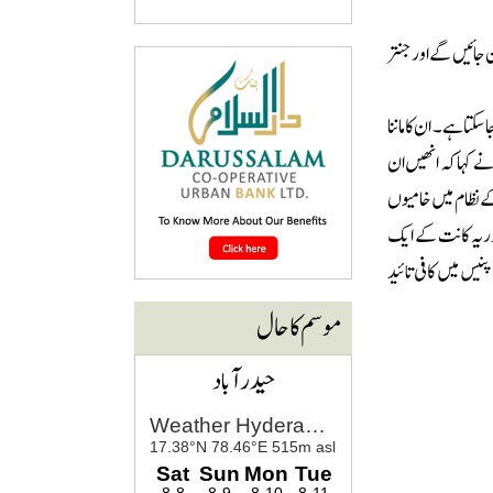
ٹیشن جائیں گے اور جنتر
سکتا ہے۔ ان کا ماننا
نے کہا کہ انھیں ان
ے نظام میں خامیوں
سوریہ کانت کے ایک
نیس میں کافی تائید
موسم کا حال
حیدرآباد