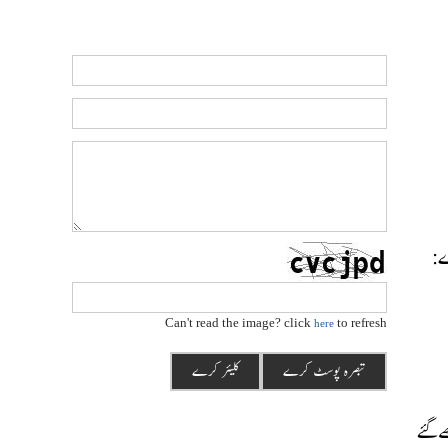
رے:
Can't read the image? click
to refresh
here
ھے گئے