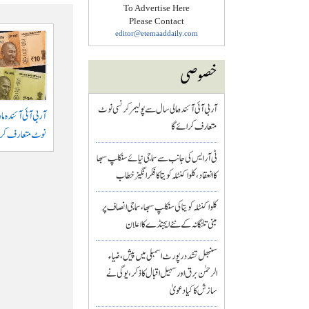
To Advertise Here
Please Contact
editor@etemaaddaily.com
خصوصی
آر بی آئی آئندہ مالی سال سے پولیمر کرنسی نوٹ
آر بی آئی آئندہ م
متعارف کرائے گا
نوٹ متعارف کرا
ٹی آر ایس کی جانب سے سماجی نیائے سنکلپ سبھا
کا انعقاد، کلواکنٹلہ کویتا کا فکر انگیز خطاب
کلواکنٹلہ کویتا کی سنکلپ سبھا، سماجی انصاف پر
مبنی تلنگانہ کے نئے ایجنڈے کا اعلان
سنبھل تشدد رپورٹ اسمبلی میں پیش، ضیاء
الرحمٰن برق اور سہیل اقبال کا ذکر، یوگی نے
سازش کا کیا دعویٰ