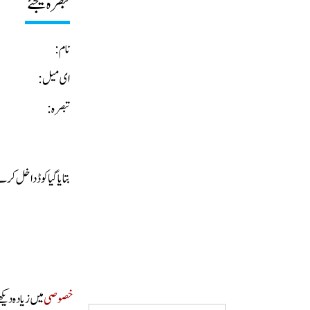
تبصرہ کیجئے
نام:
ای میل:
تبصرہ:
بتایا گیا کوڈ داخل ک
خصوصی
میں زیادہ دیک