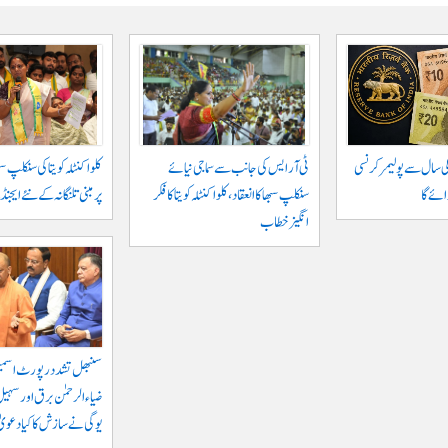
الی سال سے پولیمر کرنسی
ٹی آر ایس کی جانب سے سماجی نیائے
کلواکنٹلہ کویتا کی سنکلپ س
ئے گا
سنکلپ سبھا کا انعقاد، کلواکنٹلہ کویتا کا فکر
پر مبنی تلنگانہ کے نئے ایج
انگیز خطاب
سنبھل تشدد رپورٹ اسمبل
ضیاء الرحمٰن برق اور سہیل 
یوگی نے سازش کا کیا دعویٰ