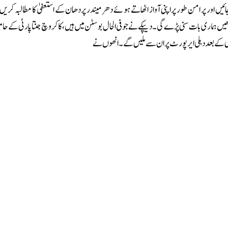
ائیں اور پر امن طور پر اپنی آواز اٹھاتے ہوئے دھرمیندر پردھان کے استعفیٰ کا مطالبہ کریں۔
 کے بعد دہلی ایر پورٹ پر ان سے ملیں گے۔ انھوں نے