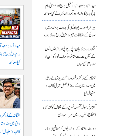
حیدرآباد: سعیدآباد اسٹیل برج اور موسیٰ رام
باغ برج کا وزراء و دیگر رہنماؤں نے کیا معائنہ
بیرسٹر اسدالدین اویسی کی ہدایت پر مندر میں
صفائی کے انتظامات تیز، دیپیش راج ورما کا دورہ
حیدرآباد: سعیدآب
کنگنا رناوت کا بیان: بی جے پی اور آر ایس ایس
رام باغ برج کا و
کے نظریات سے متاثر ہو کر اب خود کو "بیدار
کیا معائنہ
ہندو" مانتی ہوں
تلنگانہ کے ڈاکٹر وشنو وردھن ریڈی نے دبئی
میں ہندوستان کے نئے قونصل جنرل کا عہدہ
سنبھال لیا
گستاخِ رسولؐ تسلیمہ نسرین کے خلاف کولکتہ میں
احتجاج، تقریب میں نعرے بازی
تلنگانہ کے ڈاکٹ
دبئی میں ہندوست
روزنامہ اعتماد کے دو صحافیوں کو صحافتی ایوارڈ،
کا عہدہ سنبھال لیا