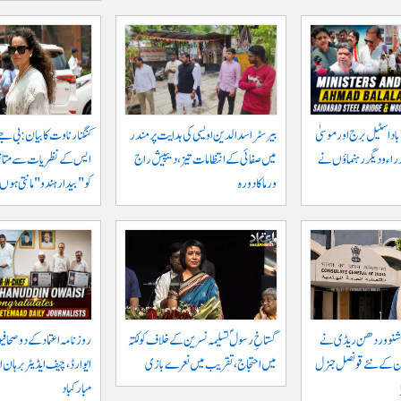
اد اسٹیل برج اور موسیٰ
بیرسٹر اسدالدین اویسی کی ہدایت پر مندر
کنگنا رناوت کا بیان: بی جے
زراء و دیگر رہنماؤں نے
میں صفائی کے انتظامات تیز، دیپیش راج
ایس کے نظریات سے متاثر 
ورما کا دورہ
کو "بیدار ہندو" مانتی ہوں
ر وشنو وردھن ریڈی نے
گستاخِ رسولؐ تسلیمہ نسرین کے خلاف کولکتہ
روزنامہ اعتماد کے دو صحافی
ان کے نئے قونصل جنرل
میں احتجاج، تقریب میں نعرے بازی
ایوارڈ، چیف ایڈیٹر برہان 
مبارکباد