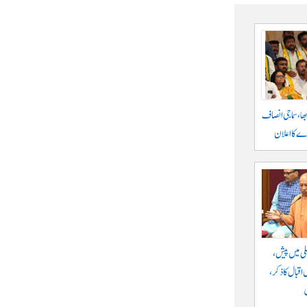
بھا، سماجی انصاف
نڈے کا اعلان
ی میں پیش،
اقبال کا ذکر،