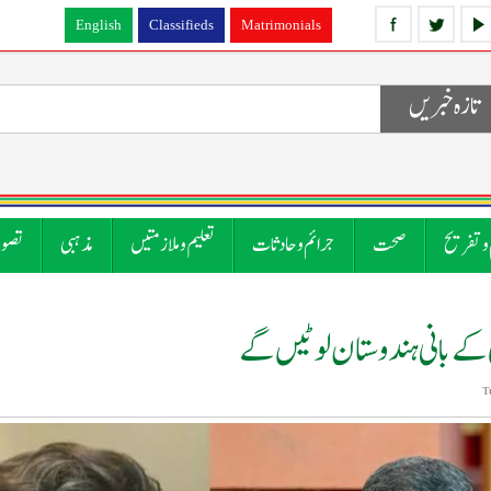
English
Classifieds
Matrimonials
تازہ خبریں
 و تفریح
صحت
جرائم و حادثات
تعلیم و ملازمتیں
مذہبی
تصوی
 کے بانی ہندوستان لوٹیں گے
T