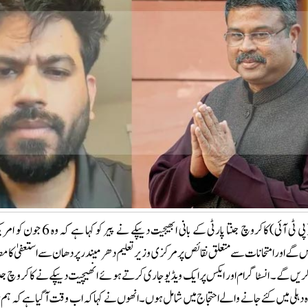
نئی دہلی ۔ یکم جون (پی ٹی آئی) کاکروچ جنتا پارٹی
ں گے اور امتحانات سے متعلق نقائص پر مرکزی وزیر تعلیم دھرمیندر پردھان سے استعفیٰ کا م
یں گے۔ انسٹا گرام اور ایکس پر ایک ویڈیو جاری کرتے ہوئے انھیچیت دیپکے نے کاکروچ جنت
وہ دہلی میں کئے جانے والے احتجاج میں شامل ہوں۔ انھوں نے کہا کہ اب وقت آگیا ہے کہ ہم 