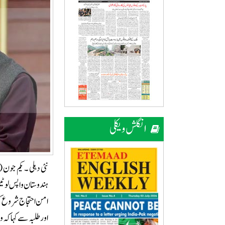
انگلش ویکلی
ہندوستان واپس لوٹی
امن احتجاج شروع کر
اور طلبہ سے کہا کہ 