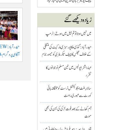
چیف ایڈیٹر برہان الدین اویسی کی مبارکباد
زیادہ دیکھے گئے
میں نہیں ہوتا تو تم جیل میں ہوتے : ٹرمپ
حیدرآباد: گڈی ملکاپور سبزی مارکیٹ کی منتقلی
آگاہی پروگرام، 1,200 طلبہ کی شرکت
کے خلاف مجلس کا چیف سیکریٹری کو میمورنڈم
مہاراشٹرا پولیس میں تین مسلم نو جوانوں کا
تقرر
سالارِ ملت ایجوکیشنل ٹرسٹ کو تلنگانہ ہائی
کورٹ سے عبوری راحت
آم کھانے کے بعد فوت لڑکی کی بہن کی بھی
موت
قطب اللہ پور : باچوپلی ڈبل بیڈ روم کالونی میں