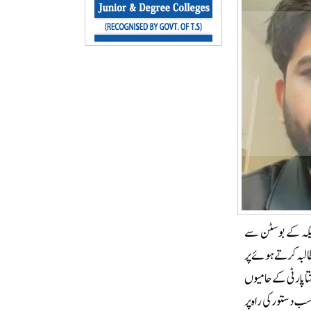
 کے بانی ابھیجیت دیپکے نے پیر کو کہا ہے کہ وہ 6 جون کو امریکہ کے بوسٹن سے
طالبہ کرتے ہوئے پر
ا پارٹی کے حامیوں
سب دستور کی راہ پر