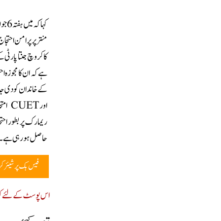
کہا 
منتر پر پرامن احت
کا کروچ جنتا پارٹی کے
ہے کہ ان کا مجوزہ ا
کے خاندان کو دی جا
اور T
ریمارک پر بطور احتج
حاصل ہورہی ہے۔
فیس بک پر شیئر ک
اس پوسٹ کے لئے کوئ