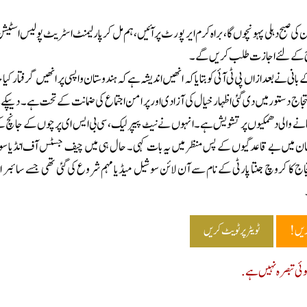
کہ میں ہفتہ 6 جون کی صبح دہلی پہونچوں گا ، براہ کرم ایر پورٹ پر آئیں ، ہم مل کر پارلیمنٹ اسٹریٹ پولیس اس
جاج کے لئے اجازت طلب کریں گے۔
 بانی نے بعد ازاں پی ٹی آئی کو بتایا کہ انھیں اندیشہ ہے کہ ہندوستان واپسی پر انھیں گرفتار کیا جا 
حتجاج دستور میں دی گئی اظہار خیال کی آزادی اور پر امن اجتماع کی ضمانت کے تحت ہے۔ دیپکے 
نے والی دھمکیوں پر تشویش ہے۔ انہوں نے نیٹ پیپر لیک ، سی بی ایس ای پرچوں کے جانچ ک
CUE امتحان میں بے قاعد گیوں کے پس منظر میں یہ بات کہی۔ حال ہی میں چیف جسٹس آف انڈیا 
اج کا کروچ جنتا پارٹی کے نام سے آن لائن سوشیل میڈیا مہم شروع کی گئی تھی جسے سائبر ا پ
ریں!
ٹویٹر پر ٹویٹ کریں
ی تبصرہ نہیں ہے.