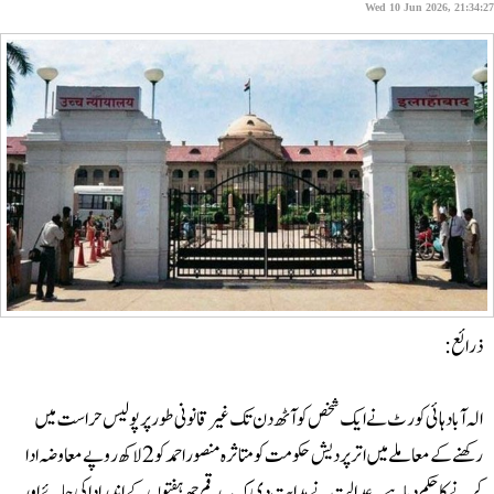
Wed 10 Jun 2026, 21:3
ائع:
ہ آباد ہائی کورٹ نے ایک شخص کو آٹھ دن تک غیر قانونی طور پر پولیس حراست میں
رکھنے کے معاملے میں اتر پردیش حکومت کو متاثرہ منصور احمد کو 2 لاکھ روپے معاوضہ ادا
نے کا حکم دیا ہے۔ عدالت نے ہدایت دی کہ یہ رقم چھ ہفتوں کے اندر ادا کی جائے اور