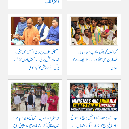
انگیز خطاب
کلواکنٹلہ کویتا کی سنکلپ سبھا، سماجی
سنبھل تشدد رپورٹ اسمبلی میں پیش،
انصاف پر مبنی تلنگانہ کے نئے ایجنڈے کا
ضیاء الرحمٰن برق اور سہیل اقبال کا ذکر،
اعلان
یوگی نے سازش کا کیا دعویٰ
حیدرآباد: سعیدآباد اسٹیل برج اور موسیٰ
بیرسٹر اسدالدین اویسی کی ہدایت پر مندر
رام باغ برج کا وزراء و دیگر رہنماؤں نے
میں صفائی کے انتظامات تیز، دیپیش راج