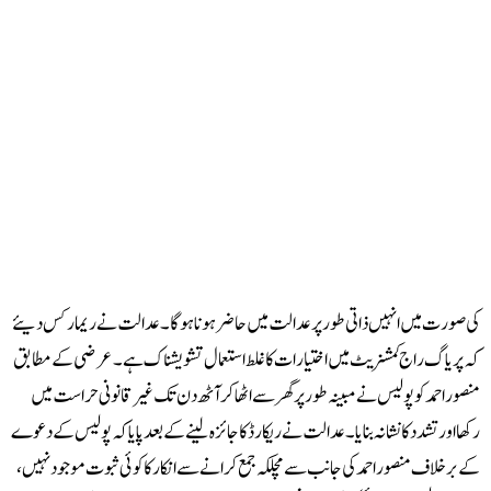
 صورت میں انہیں ذاتی طور پر عدالت میں حاضر ہونا ہوگا۔عدالت نے ریمارکس دیئے
 پریاگ راج کمشنریٹ میں اختیارات کا غلط استعمال تشویشناک ہے۔ عرضی کے مطابق
صور احمد کو پولیس نے مبینہ طور پر گھر سے اٹھا کر آٹھ دن تک غیر قانونی حراست میں
ھا اور تشدد کا نشانہ بنایا۔ عدالت نے ریکارڈ کا جائزہ لینے کے بعد پایا کہ پولیس کے دعوے
 برخلاف منصور احمد کی جانب سے مچلکہ جمع کرانے سے انکار کا کوئی ثبوت موجود نہیں،