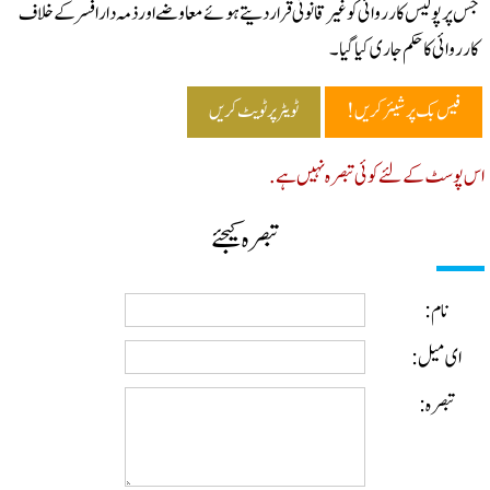
 پر پولیس کارروائی کو غیر قانونی قرار دیتے ہوئے معاوضے اور ذمہ دار افسر کے خلاف
رروائی کا حکم جاری کیا گیا۔
فیس بک پر شیئر کریں!
ٹویٹر پر ٹویٹ کریں
پوسٹ کے لئے کوئی تبصرہ نہیں ہے.
تبصرہ کیجئے
نام:
ای میل:
تبصرہ: