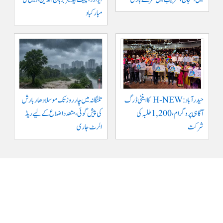
مبارکباد
حیدرآباد: H-NEW کا اینٹی ڈرگ
تلنگانہ میں چار روز تک موسلادھار بارش
آگاہی پروگرام، 1,200 طلبہ کی
کی پیش گوئی، متعدد اضلاع کے لیے ریڈ
شرکت
الرٹ جاری