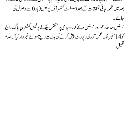
د میں محکمہ جاتی تحقیقات کے بعد اسسٹنٹ کمشنر آف پولیس (بارا) سے وصول کی
ائے۔
ٹس سدھارتھ اور جسٹس ونئے کمار دویدی پر مشتمل بنچ نے پولیس کمشنر، پریاگ راج
کو 14 ستمبر تک عمل آوری رپورٹ پیش کرنے کی ہدایت دیتے ہوئے خبردار کیا کہ عدم
میل