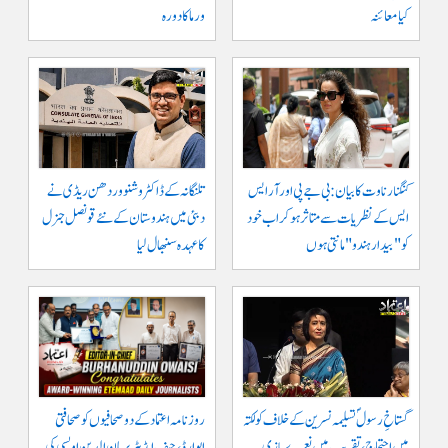
کیا معائنہ
ورما کا دورہ
کنگنا رناوت کا بیان: بی جے پی اور آر ایس
تلنگانہ کے ڈاکٹر وشنو وردھن ریڈی نے
ایس کے نظریات سے متاثر ہو کر اب خود
دبئی میں ہندوستان کے نئے قونصل جنرل
کو "بیدار ہندو" مانتی ہوں
کا عہدہ سنبھال لیا
گستاخِ رسولؐ تسلیمہ نسرین کے خلاف کولکتہ
روزنامہ اعتماد کے دو صحافیوں کو صحافتی
میں احتجاج، تقریب میں نعرے بازی
ایوارڈ، چیف ایڈیٹر برہان الدین اویسی کی