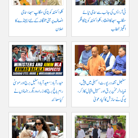
ٹی آر ایس کی جانب سے سماجی نیائے
کلواکنٹلہ کویتا کی سنکلپ سبھا، سماجی
سنکلپ سبھا کا انعقاد، کلواکنٹلہ کویتا کا فکر
انصاف پر مبنی تلنگانہ کے نئے ایجنڈے کا
انگیز خطاب
اعلان
سنبھل تشدد رپورٹ اسمبلی میں پیش،
حیدرآباد: سعیدآباد اسٹیل برج اور موسیٰ
ضیاء الرحمٰن برق اور سہیل اقبال کا ذکر،
رام باغ برج کا وزراء و دیگر رہنماؤں نے
یوگی نے سازش کا کیا دعویٰ
کیا معائنہ