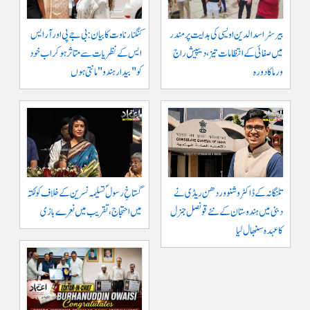
بیرسٹر اسدالدین اویسی کی ہدایت پر مندر
کنگنا رناوت کا بیان: بی جے پی اور آر ایس
میں صفائی کے انتظامات تیز، دیپیش راج
ایس کے نظریات سے متاثر ہو کر اب خود
ورما کا دورہ
کو "بیدار ہندو" مانتی ہوں
تلنگانہ کے ڈاکٹر وشنو وردھن ریڈی نے
گستاخِ رسولؐ تسلیمہ نسرین کے خلاف کولکتہ
دبئی میں ہندوستان کے نئے قونصل جنرل
میں احتجاج، تقریب میں نعرے بازی
کا عہدہ سنبھال لیا