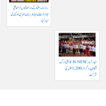
روزنامہ اعتماد کے دو صحافیوں کو صحافتی
ایوارڈ، چیف ایڈیٹر برہان الدین اویسی کی
مبارکباد
حیدرآباد: H-NEW کا اینٹی ڈرگ
آگاہی پروگرام، 1,200 طلبہ کی
شرکت