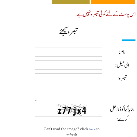
پوسٹ کے لئے کوئی تبصرہ نہیں ہے.
تبصرہ کیجئے
نام:
ای میل:
تبصرہ:
ایا گیا کوڈ داخل
کرے:
Can't read the image? click
to
here
refresh