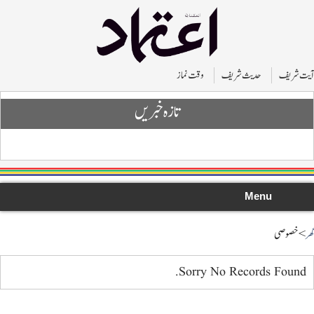
 شریف
حدیث شریف
وقت نماز
تازہ خبریں
Menu
 خصوصی
Sorry No Records Found