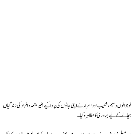
جوانوں وسیم، شعیب اور اسرار نے اپنی جانوں کی پروا کیے بغیر متعدد افراد کی زندگیاں
انے کے لیے بہادری کا مظاہرہ کیا۔