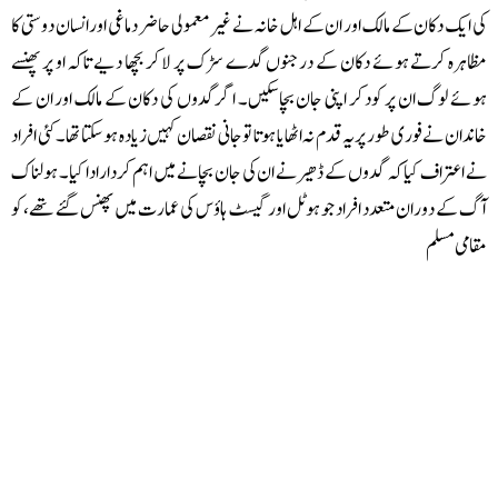
 ایک دکان کے مالک اور ان کے اہل خانہ نے غیر معمولی حاضر دماغی اور انسان دوستی کا
اہرہ کرتے ہوئے دکان کے درجنوں گدے سڑک پر لا کر بچھا دیے تاکہ او پر پھنسے
ئے لوگ ان پر کود کر اپنی جان بچاسکیں۔ اگر گدوں کی دکان کے مالک اور ان کے
ندان نے فوری طور پر یہ قدم نہ اٹھایا ہوتا تو جانی نقصان کہیں زیادہ ہوسکتا تھا۔ کئی افراد
 اعتراف کیا کہ گدوں کے ڈھیر نے ان کی جان بچانے میں اہم کردار ادا کیا۔ ہولناک
 کے دوران متعدد افراد جو ہوٹل اور گیسٹ ہاؤس کی عمارت میں پھنس گئے تھے، کو
امی مسلم