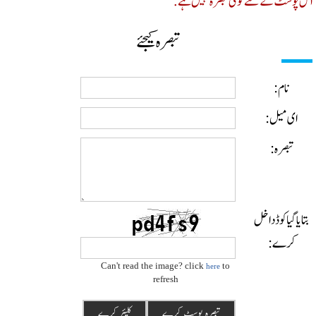
پوسٹ کے لئے کوئی تبصرہ نہیں ہے.
تبصرہ کیجئے
نام:
ای میل:
تبصرہ:
ایا گیا کوڈ داخل
کرے:
Can't read the image? click
to
here
refresh