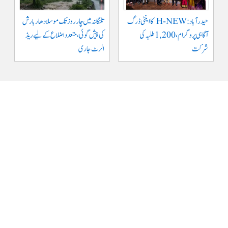
حیدرآباد: H-NEW کا اینٹی ڈرگ
تلنگانہ میں چار روز تک موسلادھار بارش
آگاہی پروگرام، 1,200 طلبہ کی
کی پیش گوئی، متعدد اضلاع کے لیے ریڈ
شرکت
الرٹ جاری