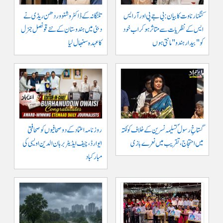
کنگنا رناوت کا بیان: بی جے پی اور آر ایس
تلنگانہ کے ڈاکٹر وشنو وردھن ریڈی نے
ایس کے نظریات سے متاثر ہو کر اب خود
دبئی میں ہندوستان کے نئے قونصل جنرل
کو "بیدار ہندو" مانتی ہوں
کا عہدہ سنبھال لیا
گستاخِ رسولؐ تسلیمہ نسرین کے خلاف کولکتہ
روزنامہ اعتماد کے دو صحافیوں کو صحافتی
میں احتجاج، تقریب میں نعرے بازی
ایوارڈ، چیف ایڈیٹر برہان الدین اویسی کی
مبارکباد