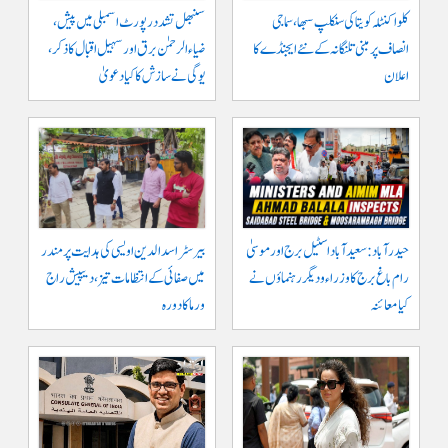
کلواکنٹلہ کویتا کی سنکلپ سبھا، سماجی
سنبھل تشدد رپورٹ اسمبلی میں پیش،
انصاف پر مبنی تلنگانہ کے نئے ایجنڈے کا
ضیاء الرحمٰن برق اور سہیل اقبال کا ذکر،
اعلان
یوگی نے سازش کا کیا دعویٰ
حیدرآباد: سعیدآباد اسٹیل برج اور موسیٰ
بیرسٹر اسدالدین اویسی کی ہدایت پر مندر
رام باغ برج کا وزراء و دیگر رہنماؤں نے
میں صفائی کے انتظامات تیز، دیپیش راج
کیا معائنہ
ورما کا دورہ