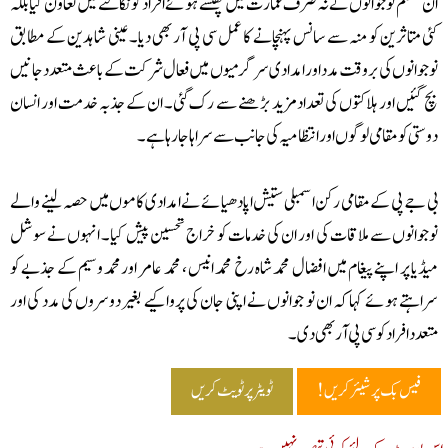
 مسلم نو جوانوں نے نہ صرف عمارت میں پھنسے ہوئے افراد کو نکالنے میں تعاون کیا بلکہ
ی متاثرین کو منہ سے سانس پہنچانے کا عمل سی پی آر بھی دیا۔ عینی شاہدین کے مطابق
جوانوں کی بروقت مدد اور امدادی سرگرمیوں میں فعال شرکت کے باعث متعدد جانیں
 گئیں اور ہلاکتوں کی تعداد مزید بڑھنے سے رک گئی۔ ان کے جذبہ خدمت اور انسان
ستی کو مقامی لوگوں اور انتظامیہ کی جانب سے سراہا جا رہا ہے۔
 جے پی کے مقامی رکن اسمبلی ستیش اپادھیائے نے امدادی کاموں میں حصہ لینے والے
جوانوں سے ملاقات کی اور ان کی خدمات کو خراج تحسین پیش کیا۔ انہوں نے سوشل
ڈیا پر اپنے پیغام میں افضال محمد شاہ رخ محمد انیس ، محمد عامر اورمحمد وسیم کے جذبے کو
اہتے ہوئے کہا کہ ان نو جوانوں نے اپنی جان کی پروا کیے بغیر دوسروں کی مدد کی اور
عدد افراد کوسی پی آر بھی دی۔
فیس بک پر شیئر کریں!
ٹویٹر پر ٹویٹ کریں