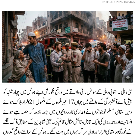
Fri 05 Jun 2026, 07:5
ی دہلی ۔ جنوبی دہلی کے حوض رانی علاقے میں واقع فلورش اپنے ہوٹل میں چہارشنبہ کو
پیش آئے آتشزدگی کے واقعے میں جہاں 17 غیر ملکیوں کے بشمول 21 افراد ہلاک ہوئے
یں مقامی مسلم نوجوانوں نے امدادی کارروائیوں میں بڑھ چڑھ کر حصہ لیتے ہوئے
سانیت اور ہمدردی کی ایک قابل ستائش مثال قائم کی۔ عینی شاہدین کے مطابق آگ لگنے
 فوراًبعد مقامی افراد امدادی سرگرمیوں میں جٹ گئے ۔ ہوٹل کے سامنے واقع گدوں