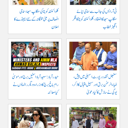
ٹی آر ایس کی جانب سے سماجی نیائے
کلواکنٹلہ کویتا کی سنکلپ سبھا، سماجی
سنکلپ سبھا کا انعقاد، کلواکنٹلہ کویتا کا فکر
انصاف پر مبنی تلنگانہ کے نئے ایجنڈے کا
انگیز خطاب
اعلان
سنبھل تشدد رپورٹ اسمبلی میں پیش،
حیدرآباد: سعیدآباد اسٹیل برج اور موسیٰ
ضیاء الرحمٰن برق اور سہیل اقبال کا ذکر،
رام باغ برج کا وزراء و دیگر رہنماؤں نے
یوگی نے سازش کا کیا دعویٰ
کیا معائنہ