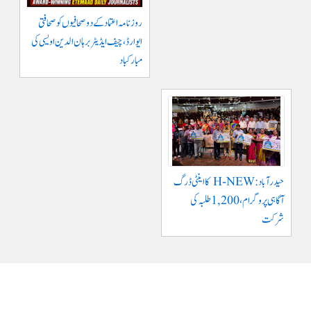
روزنامہ اعتماد کے دو صحافیوں کو صحافتی
ایوارڈ، چیف ایڈیٹر برہان الدین اویسی کی
مبارکباد
حیدرآباد: H-NEW کا اینٹی ڈرگ
آگاہی پروگرام، 1,200 طلبہ کی
شرکت