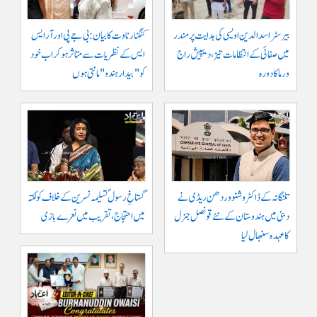
بیرسٹر اسدالدین اویسی کی ہدایت پر مندر
کنگنا رناوت کا بیان: بی جے پی اور آر ایس
میں صفائی کے انتظامات تیز، دیپیش راج
ایس کے نظریات سے متاثر ہو کر اب خود
ورما کا دورہ
کو "بیدار ہندو" مانتی ہوں
تلنگانہ کے ڈاکٹر وشنو وردھن ریڈی نے
گستاخِ رسولؐ تسلیمہ نسرین کے خلاف کولکتہ
دبئی میں ہندوستان کے نئے قونصل جنرل
میں احتجاج، تقریب میں نعرے بازی
کا عہدہ سنبھال لیا