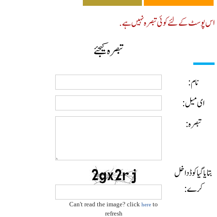
پوسٹ کے لئے کوئی تبصرہ نہیں ہے.
تبصرہ کیجئے
نام:
ای میل:
تبصرہ:
ایا گیا کوڈ داخل
کرے:
Can't read the image? click
to
here
refresh