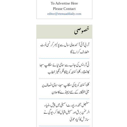
To Advertise Here
Please Contact
editor@etemaaddaily.com
خصوصی
آر بی آئی آئندہ مالی سال سے پولیمر کرنسی نوٹ
متعارف کرائے گا
ٹی آر ایس کی جانب سے سماجی نیائے سنکلپ سبھا
کا انعقاد، کلواکنٹلہ کویتا کا فکر انگیز خطاب
کلواکنٹلہ کویتا کی سنکلپ سبھا، سماجی انصاف پر
مبنی تلنگانہ کے نئے ایجنڈے کا اعلان
سنبھل تشدد رپورٹ اسمبلی میں پیش، ضیاء
الرحمٰن برق اور سہیل اقبال کا ذکر، یوگی نے
سازش کا کیا دعویٰ