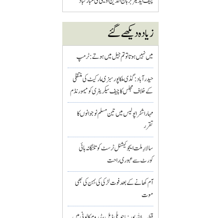
چیف ایڈیٹر برہان الدین اویسی کی مبارکباد
زیادہ دیکھے گئے
میں نہیں ہوتا تو تم جیل میں ہوتے : ٹرمپ
حیدرآباد: گڈی ملکاپور سبزی مارکیٹ کی منتقلی
کے خلاف مجلس کا چیف سیکریٹری کو میمورنڈم
مہاراشٹرا پولیس میں تین مسلم نو جوانوں کا
تقرر
سالارِ ملت ایجوکیشنل ٹرسٹ کو تلنگانہ ہائی
کورٹ سے عبوری راحت
آم کھانے کے بعد فوت لڑکی کی بہن کی بھی
موت
قطب اللہ پور : باچوپلی ڈبل بیڈ روم کالونی میں