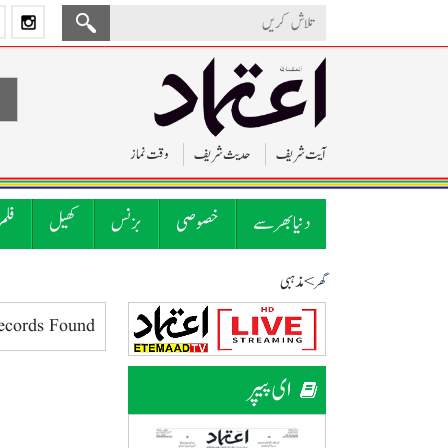
آیت شریف
حدیث شریف
وقت نماز
دنیا بھر سے
خصوصی
بزنس
کھیل
فلم
> مذہبی
گھر
ecords Found.
ای پیپر