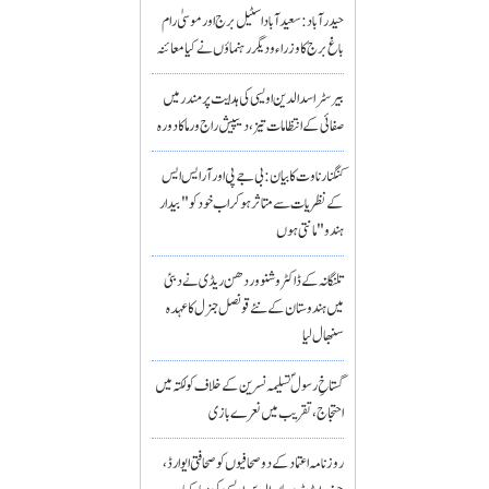
حیدرآباد: سعیدآباد اسٹیل برج اور موسیٰ رام
باغ برج کا وزراء و دیگر رہنماؤں نے کیا معائنہ
بیرسٹر اسدالدین اویسی کی ہدایت پر مندر میں
صفائی کے انتظامات تیز، دیپیش راج ورما کا دورہ
کنگنا رناوت کا بیان: بی جے پی اور آر ایس ایس
کے نظریات سے متاثر ہو کر اب خود کو "بیدار
ہندو" مانتی ہوں
تلنگانہ کے ڈاکٹر وشنو وردھن ریڈی نے دبئی
میں ہندوستان کے نئے قونصل جنرل کا عہدہ
سنبھال لیا
گستاخِ رسولؐ تسلیمہ نسرین کے خلاف کولکتہ میں
احتجاج، تقریب میں نعرے بازی
روزنامہ اعتماد کے دو صحافیوں کو صحافتی ایوارڈ،