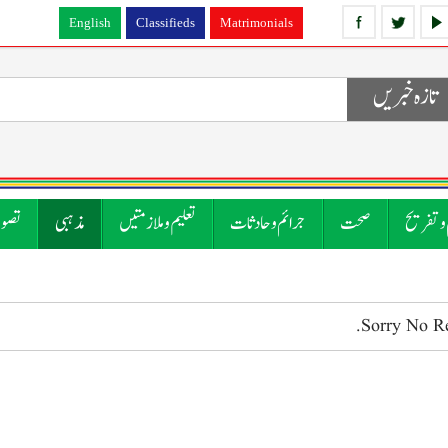
English
Classifieds
Matrimonials
تازہ خبریں
 و تفریح
صحت
جرائم و حادثات
تعلیم و ملازمتیں
مذہبی
تصوی
Sorry No R