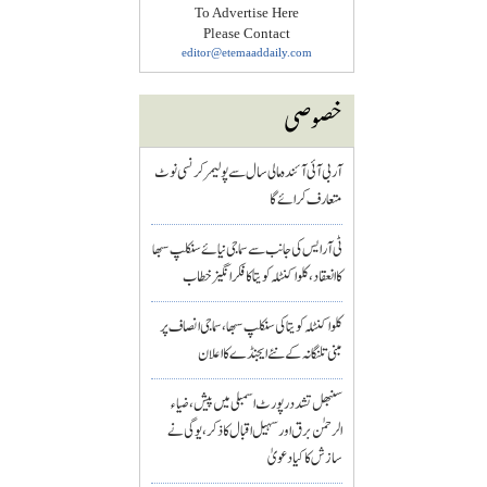
To Advertise Here
Please Contact
editor@etemaaddaily.com
خصوصی
آر بی آئی آئندہ مالی سال سے پولیمر کرنسی نوٹ
متعارف کرائے گا
ٹی آر ایس کی جانب سے سماجی نیائے سنکلپ سبھا
کا انعقاد، کلواکنٹلہ کویتا کا فکر انگیز خطاب
کلواکنٹلہ کویتا کی سنکلپ سبھا، سماجی انصاف پر
مبنی تلنگانہ کے نئے ایجنڈے کا اعلان
سنبھل تشدد رپورٹ اسمبلی میں پیش، ضیاء
الرحمٰن برق اور سہیل اقبال کا ذکر، یوگی نے
سازش کا کیا دعویٰ