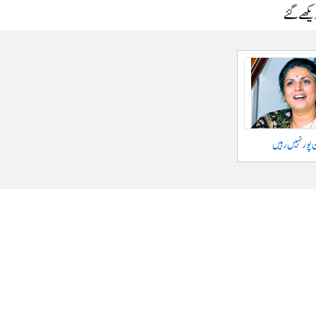
دیکھے گئے
 پور نہیں رہیں