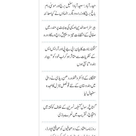
حیدرآباد: سعیدآباد اسٹیل برج اور موسیٰ رام
باغ برج کا وزراء و دیگر رہنماؤں نے کیا معائنہ
بیرسٹر اسدالدین اویسی کی ہدایت پر مندر میں
صفائی کے انتظامات تیز، دیپیش راج ورما کا دورہ
کنگنا رناوت کا بیان: بی جے پی اور آر ایس ایس
کے نظریات سے متاثر ہو کر اب خود کو "بیدار
ہندو" مانتی ہوں
تلنگانہ کے ڈاکٹر وشنو وردھن ریڈی نے دبئی
میں ہندوستان کے نئے قونصل جنرل کا عہدہ
سنبھال لیا
گستاخِ رسولؐ تسلیمہ نسرین کے خلاف کولکتہ میں
احتجاج، تقریب میں نعرے بازی
روزنامہ اعتماد کے دو صحافیوں کو صحافتی ایوارڈ،