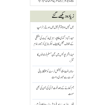
چیف ایڈیٹر برہان الدین اویسی کی مبارکباد
زیادہ دیکھے گئے
میں نہیں ہوتا تو تم جیل میں ہوتے : ٹرمپ
حیدرآباد: گڈی ملکاپور سبزی مارکیٹ کی منتقلی
کے خلاف مجلس کا چیف سیکریٹری کو میمورنڈم
مہاراشٹرا پولیس میں تین مسلم نو جوانوں کا
تقرر
سالارِ ملت ایجوکیشنل ٹرسٹ کو تلنگانہ ہائی
کورٹ سے عبوری راحت
آم کھانے کے بعد فوت لڑکی کی بہن کی بھی
موت
قطب اللہ پور : باچوپلی ڈبل بیڈ روم کالونی میں