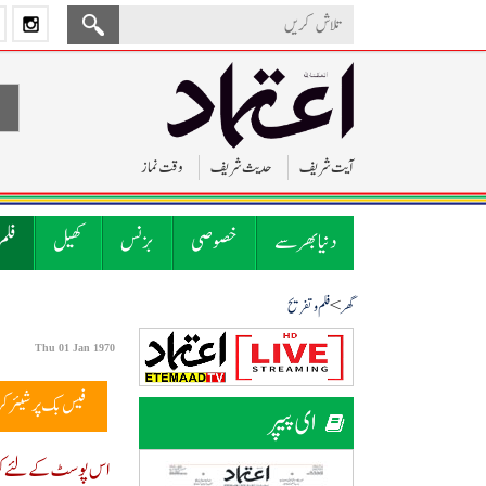
آیت شریف
حدیث شریف
وقت نماز
دنیا بھر سے
خصوصی
بزنس
کھیل
فلم
>
گھر
فلم و تفریح
Thu 01 Jan 1970
فیس بک پر شیئر ک
ای پیپر
اس پوسٹ کے لئے کوئ