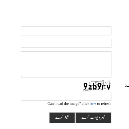
رے:
Can't read the image? click
to refresh
here