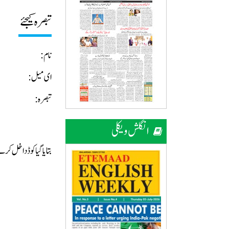
تبصرہ کیجئے
نام:
ای میل:
تبصرہ:
انگلش ویکلی
بتایا گیا کوڈ داخل ک