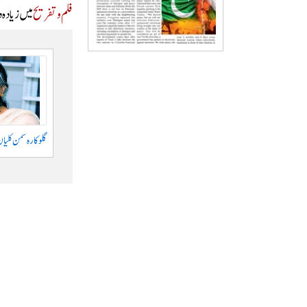
فلم و تفریح
میں زیادہ 
گلوکارہ سمن کلیان