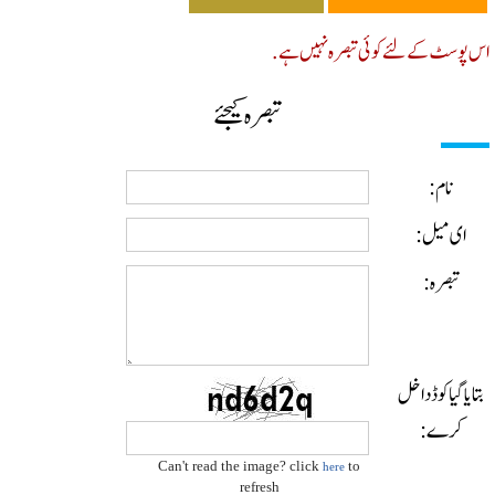
پوسٹ کے لئے کوئی تبصرہ نہیں ہے.
تبصرہ کیجئے
نام:
ای میل:
تبصرہ:
ایا گیا کوڈ داخل
کرے:
Can't read the image? click
to
here
refresh